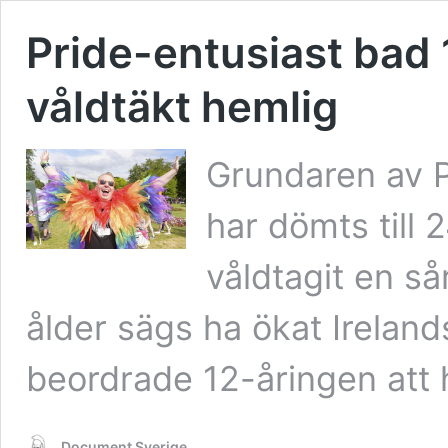
Pride-entusiast bad 1
våldtäkt hemlig
Grundaren av P
har dömts till 
våldtagit en s
ålder sägs ha ökat Ireland
beordrade 12-åringen att 
Document Sverige