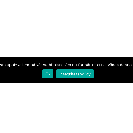
n bästa upplevelsen på vår webbplats. Om du fortsätter att använda denn
Ok
Integritetspolicy
Document.se