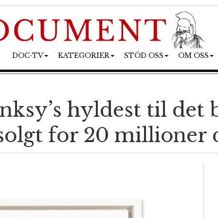
DOC-TV
KATEGORIER
STÖD OSS
OM OSS
sy’s hyldest til det b
lgt for 20 millioner 