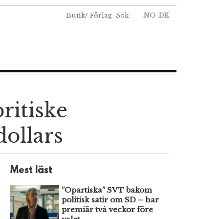
Butik
/
Förlag
Sök
.NO
.DK
ritiske
dollars
Mest läst
”Opartiska” SVT bakom
politisk satir om SD – har
premiär två veckor före