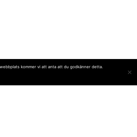
a webbplats kommer vi att anta att du godkänner detta.
Följ oss