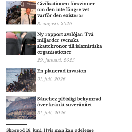
Civilisationen försvinner
om den inte längre vet
varför den existerar
3. augusti, 2026
Ny rapport avslöjar: Två
miljarder svenska
skattekronor till islamistiska
organisationer
29. januari, 2025
En planerad invasion
31. juli, 2026
Sánchez plötsligt bekymrad
över kränkt suveränitet
31. juli, 2026
Skogpod 18. juni: Hvis man kan ødelegge