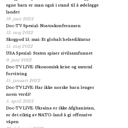
egne barn er man også i stand til å ødelegge
landet
19. juni 2022
Doc-TV Spesial: Nostoskonferansen
13. maj 2022
Skogpod 15. mai: Et globalt helsediktatur
15. maj 2022
USA Spesial: Staten spiser sivilsamfunnet
9. juni 2022
Doc-TV LIVE: Økonomisk krise og mental
forvitring
15. januari 2022
Doc-TV LIVE: Har ikke norske barn lenger
noen verdi?
5. april 2022
Doc-TV LIVE: Ukraina er ikke Afghanistan,
er det riktig av NATO-land å gi offensive
våpen