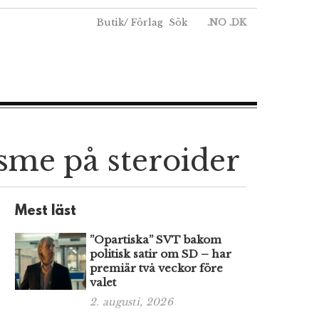
Butik
/
Förlag
Sök
.NO
.DK
sme på steroider
Mest läst
”Opartiska” SVT bakom
politisk satir om SD – har
premiär två veckor före
valet
2. augusti, 2026