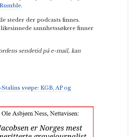
Rumble
.
lle steder der podcasts finnes.
e likesinnede sannhetssøkere finner
rdens sendetid på e-mail, kan
«Stalins svøpe: KGB, AP og