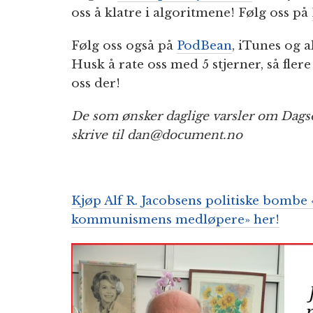
oss å klatre i algoritmene! Følg oss på
Følg oss også på
PodBean
, iTunes og a
Husk å rate oss med 5 stjerner, så fler
oss der!
De som ønsker daglige varsler om Dagso
skrive til dan@document.no
Kjøp Alf R. Jacobsens politiske bombe 
kommunismens medløpere» her!