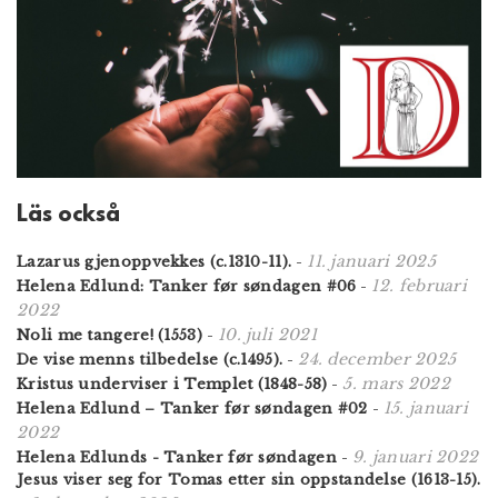
Läs också
11. januari 2025
Lazarus gjenoppvekkes (c.1310-11).
-
12. februari
Helena Edlund: Tanker før søndagen #06
-
2022
10. juli 2021
Noli me tangere! (1553)
-
24. december 2025
De vise menns tilbedelse (c.1495).
-
5. mars 2022
Kristus underviser i Templet (1848-58)
-
15. januari
Helena Edlund – Tanker før søndagen #02
-
2022
9. januari 2022
Helena Edlunds - Tanker før søndagen
-
Jesus viser seg for Tomas etter sin oppstandelse (1613-15).