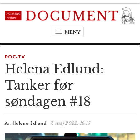
MENY
T
o
g
g
DOC-TV
l
Helena Edlund:
e
n
Tanker før
a
v
søndagen #18
i
g
a
t
7. maj 2022, 18:15
Av:
Helena Edlund
i
o