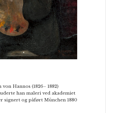
m von Hannos (1826– 1882)
 studerte han maleri ved akademiet
er signert og påført München 1880