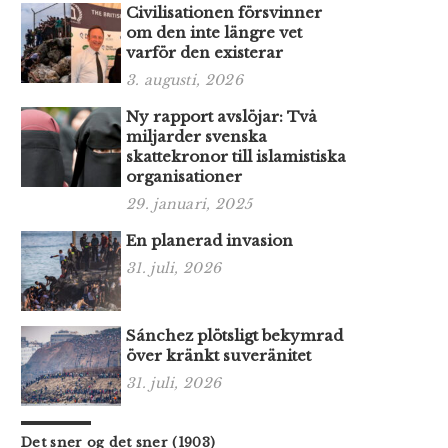
Civilisationen försvinner
om den inte längre vet
varför den existerar
3. augusti, 2026
Ny rapport avslöjar: Två
miljarder svenska
skattekronor till islamistiska
organisationer
29. januari, 2025
En planerad invasion
31. juli, 2026
Sánchez plötsligt bekymrad
över kränkt suveränitet
31. juli, 2026
Det sner og det sner (1903)