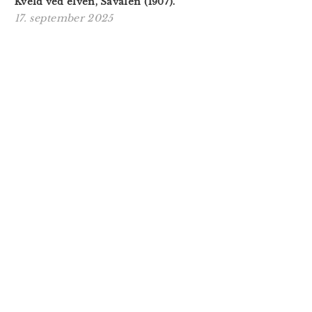
Kveld ved elven, Savalen (1907).
17. september 2025