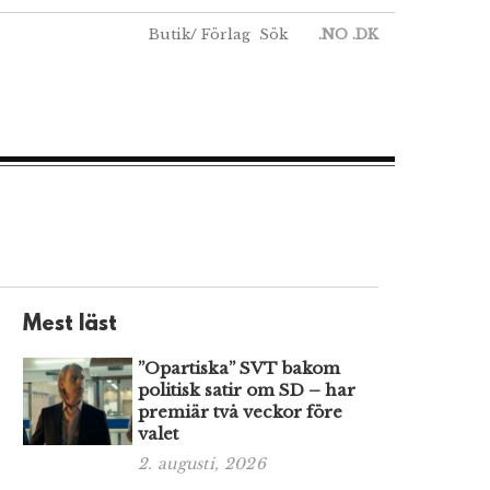
Butik
/
Förlag
Sök
.NO
.DK
Mest läst
”Opartiska” SVT bakom
politisk satir om SD – har
premiär två veckor före
valet
2. augusti, 2026