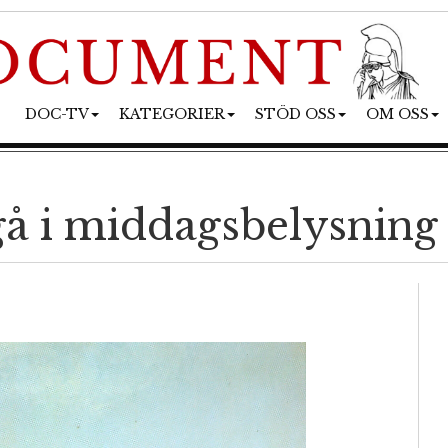
DOC-TV
KATEGORIER
STÖD OSS
OM OSS
gå i middagsbelysning 