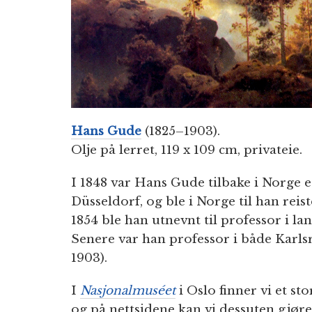
Hans Gude
(1825–1903).
Olje på lerret, 119 x 109 cm, privateie.
I 1848 var Hans Gude tilbake i Norge e
Düsseldorf, og ble i Norge til han reiste
1854 ble han utnevnt til professor i l
Senere var han professor i både Karlsr
1903).
I
Nasjonalmuséet
i Oslo finner vi et st
og på nettsidene kan vi dessuten gjøre