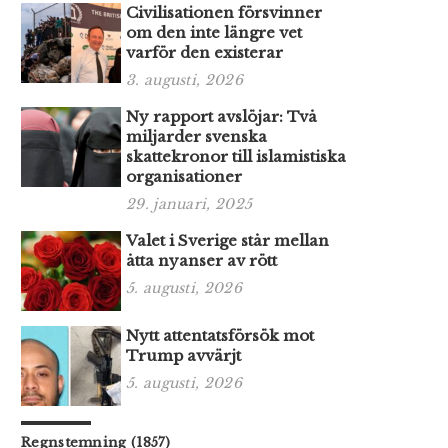
Civilisationen försvinner
om den inte längre vet
varför den existerar
3. augusti, 2026
Ny rapport avslöjar: Två
miljarder svenska
skattekronor till islamistiska
organisationer
29. januari, 2025
Valet i Sverige står mellan
åtta nyanser av rött
5. augusti, 2026
Nytt attentatsförsök mot
Trump avvärjt
5. augusti, 2026
Regnstemning (1857)