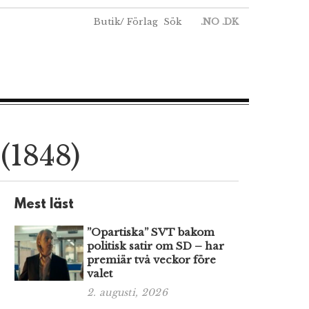
Butik
/
Förlag
Sök
.NO
.DK
(1848)
Mest läst
”Opartiska” SVT bakom
politisk satir om SD – har
premiär två veckor före
valet
2. augusti, 2026