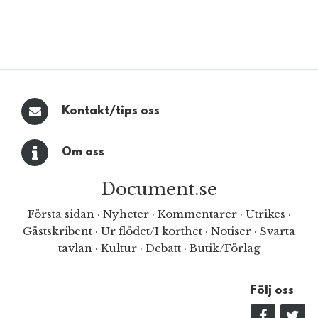
Kontakt/tips oss
Om oss
Document.se
Första sidan
·
Nyheter
·
Kommentarer
·
Utrikes
·
Gästskribent
·
Ur flödet/I korthet
·
Notiser
·
Svarta
tavlan
·
Kultur
·
Debatt
·
Butik/Förlag
Följ oss