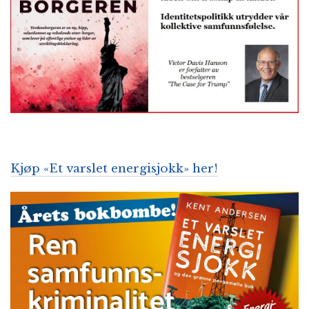
Kjøp «Et varslet energisjokk» her!