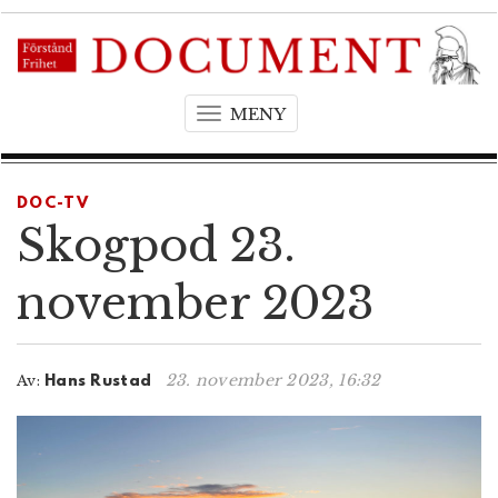
MENY
T
o
g
g
DOC-TV
l
Skogpod 23.
e
n
november 2023
a
v
i
23. november 2023, 16:32
Av:
Hans Rustad
g
a
t
i
o