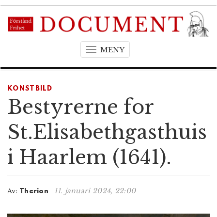
MENY
T
o
g
g
KONSTBILD
l
Bestyrerne for
e
n
St.Elisabethgasthuis
a
v
i Haarlem (1641).
i
g
a
t
11. januari 2024, 22:00
Av:
Therion
i
o