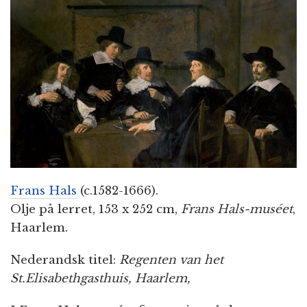
n
Frans Hals
(c.1582-1666).
Olje på lerret, 153 x 252 cm,
Frans Hals-muséet
,
Haarlem.
Nederandsk titel:
Regenten van het
St.Elisabethgasthuis, Haarlem,