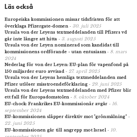
Läs också
Europeiska kommissionen missar tidsfristen för att
30. juli 2025
överklaga Pfizergate-domen
-
Ursula von der Leyens textmeddelanden till Pfizers vd
3. augusti 2025
går inte längre att hitta
-
Ursula von der Leyen nominerad som kandidat till
8. mars
kommissionens ordförande - utan entusiasm
-
2024
Nederlag för von der Leyen: EU-plan för vapenfond på
27. april 2025
150 miljarder euro avvisad
-
Ursula von der Leyens hemliga textmeddelanden med
29. juni 2025
Pfizer utlöser misstroendeförklaring
-
Ursula von der Leyens textmeddelanden med Pfizer blir
8. oktober 2024
ett fall för Europadomstolen
-
16.
EU-chock: Frankrikes EU-kommissionär avgår
-
september 2024
EU-kommissionen släpper direktiv mot "grönmålning"
-
22. juni 2025
10.
EU-kommissionen går till angrepp mot Israel
-
september 2025