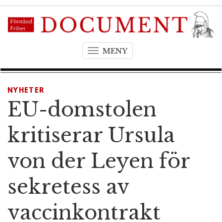
MENY
T
o
g
g
NYHETER
l
EU-domstolen
e
n
kritiserar Ursula
a
v
von der Leyen för
i
g
sekretess av
a
t
vaccinkontrakt
i
o