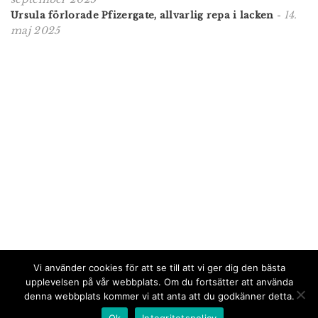
14.
Ursula förlorade Pfizergate, allvarlig repa i lacken
-
maj 2025
Vi använder cookies för att se till att vi ger dig den bästa
upplevelsen på vår webbplats. Om du fortsätter att använda
denna webbplats kommer vi att anta att du godkänner detta.
Ok
Integritetspolicy