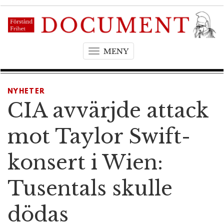
MENY
T
o
g
g
NYHETER
l
CIA avvärjde attack
e
n
mot Taylor Swift-
a
v
konsert i Wien:
i
g
Tusentals skulle
a
t
dödas
i
o