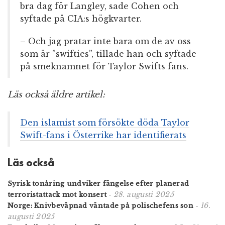
bra dag för Langley, sade Cohen och
syftade på CIA:s högkvarter.
– Och jag pratar inte bara om de av oss
som är ”swifties”, tillade han och syftade
på smeknamnet för Taylor Swifts fans.
Läs också äldre artikel:
Den islamist som försökte döda Taylor
Swift-fans i Österrike har identifierats
Läs också
Syrisk tonåring undviker fängelse efter planerad
28. augusti 2025
terroristattack mot konsert
-
16.
Norge: Knivbeväpnad väntade på polischefens son
-
augusti 2025