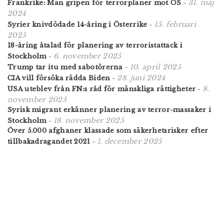
31. maj
Frankrike: Man gripen för terrorplaner mot OS
-
2024
15. februari
Syrier knivdödade 14-åring i Österrike
-
2025
18-åring åtalad för planering av terroristattack i
6. november 2025
Stockholm
-
10. april 2025
Trump tar itu med sabotörerna
-
28. juni 2024
CIA vill försöka rädda Biden
-
8.
USA uteblev från FN:s råd för mänskliga rättigheter
-
november 2025
Syrisk migrant erkänner planering av terror-massaker i
18. november 2025
Stockholm
-
Över 5.000 afghaner klassade som säkerhetsrisker efter
1. december 2025
tillbakadragandet 2021
-