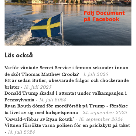
Läs också
Varför väntade Secret Service i femton sekunder innan
1. juli 2026
de sköt Thomas Matthew Crooks?
-
Ett år sedan Butler, obesvarade frågor och chockerande
13. juli 2025
brister
-
Donald Trump skadad i attentat under valkampanjen i
14. juli 2024
Pennsylvania
-
Ryan Routh dömd för mordförsök på Trump - försökte
24. september 2025
ta livet av sig med kulspetspenna
-
16. september 2024
"Oswald-vibbar av Ryan Routh"
-
Vittnen försökte varna polisen för en prickskytt på taket
14. juli 2024
-