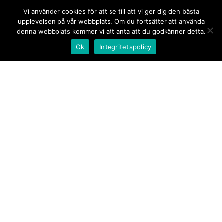
Vi använder cookies för att se till att vi ger dig den bästa
upplevelsen på vår webbplats. Om du fortsätter att använda
denna webbplats kommer vi att anta att du godkänner detta.
Ok
Integritetspolicy
Kontakt/tips oss
Om oss
Document.se
Första sidan
·
Nyheter
·
Kommentarer
·
Utrikes
·