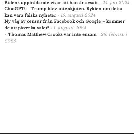
25. juli 2024
Bidens uppträdande visar att han är avsatt
-
ChatGPT: – Trump blev inte skjuten. Rykten om detta
15. augusti 2024
kan vara falska nyheter
-
Ny våg av censur från Facebook och Google – kommer
1. augusti 2024
de att påverka valet?
-
28. februari
- Thomas Matthew Crooks var inte ensam
-
2025