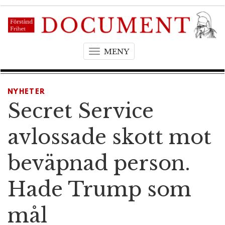
MENY
T
o
g
g
NYHETER
l
Secret Service
e
n
avlossade skott mot
a
v
beväpnad person.
i
g
Hade Trump som
a
t
mål
i
o