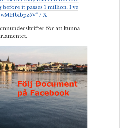
 before it passes 1 million. I’ve
.co/wMHbibpz5V” / X
namnunderskrifter för att kunna
arlamentet.