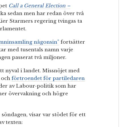
opet
Call a General Election –
cka sedan men har redan över två
ier Starmers regering tvingas ta
arlamentet.
amninsamling någonsin”
fortsätter
kar med tusentals namn varje
gen passerat två miljoner.
tt nyval i landet. Missnöjet med
t och
förtroendet för partiledaren
der av Labour-politik som har
 mer övervakning och högre
söndagen, visar var stödet för ett
av texten: