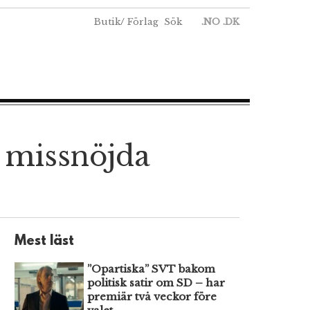
Butik
/
Förlag
Sök
.NO
.DK
s missnöjda
Mest läst
”Opartiska” SVT bakom
politisk satir om SD – har
premiär två veckor före