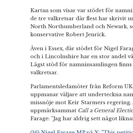
Kartan som visar var stödet för namnin
de tre valkretsar där flest har skrivi
North Northumberland och Newark, s
konservative Robert Jenrick.
Även i Essex, där stödet för Nigel Far
och i Lincolnshire har en stor andel v
Lägst stöd för namninsamlingen finn
valkretsar.
Parlamentsledamöter från Reform UK g
uppmanar väljare att underteckna namn
missnöje mot Keir Starmers regering.
uppmärksammat
Call a General Electi
Farage: ”Jag har aldrig sett något likna
(16) Nigel Farage MP på X: ”This petit