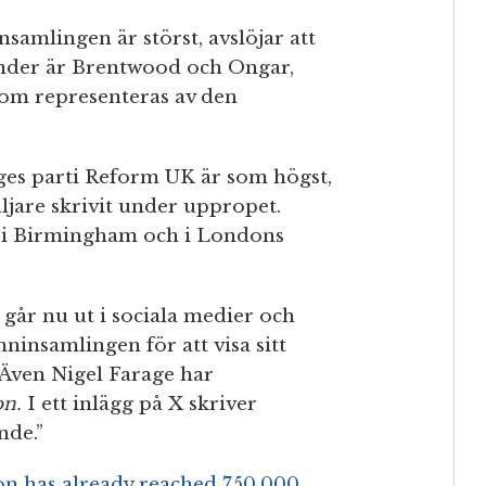
samlingen är störst, avslöjar att
t under är Brentwood och Ongar,
om representeras av den
ages parti Reform UK är som högst,
äljare skrivit under uppropet.
s i Birmingham och i Londons
år nu ut i sociala medier och
insamlingen för att visa sitt
 Även Nigel Farage har
on.
I ett inlägg på X skriver
nde.”
ion has already reached 750,000