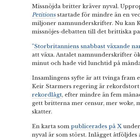
Missnöjda britter kräver nyval. Uppr
Petitions
startade för mindre än en ve
miljoner namnunderskrifter. Nu kan K
missnöjes-debatten till det brittiska p
”Storbritanniens snabbast växande n
att växa. Antalet namnunderskrifter ö
minut och hade vid lunchtid på månda
Insamlingens syfte är att tvinga fram e
Keir Starmers regering är rekordstor
rekordlågt
, efter mindre än fem måna
gett britterna mer censur, mer woke,
skatter.
En karta som
publicerades på X
under 
nyval är som störst. Inlägget åtföljdes 