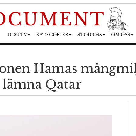
DOC-TV
KATEGORIER
STÖD OSS
OM OSS
ionen Hamas mångmilj
t lämna Qatar