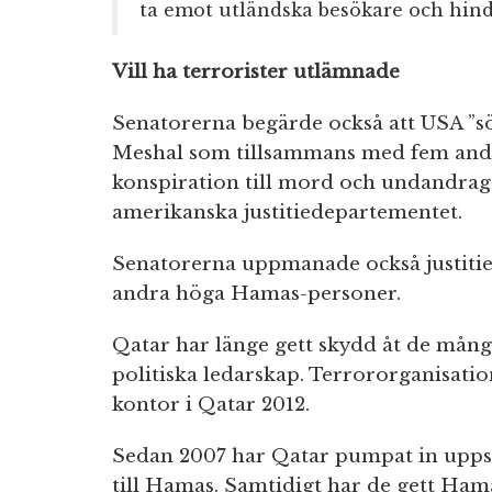
ta emot utländska besökare och hind
Vill ha terrorister utlämnade
Senatorerna begärde också att USA ”sö
Meshal som tillsammans med fem andr
konspiration till mord och undandrag
amerikanska justitiedepartementet.
Senatorerna uppmanade också justitied
andra höga Hamas-personer.
Qatar har länge gett skydd åt de må
politiska ledarskap. Terrororganisation
kontor i Qatar 2012.
Sedan 2007 har Qatar pumpat in uppska
till Hamas. Samtidigt har de gett Hama