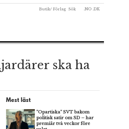
Butik
/
Förlag
Sök
.NO
.DK
ardärer ska ha
Mest läst
”Opartiska” SVT bakom
politisk satir om SD – har
premiär två veckor före