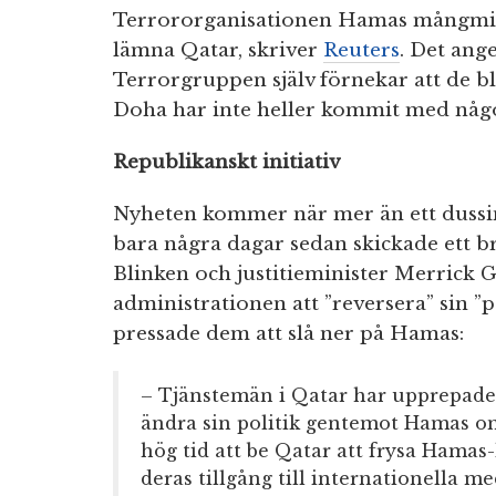
Terrororganisationen Hamas mångmilj
lämna Qatar, skriver
Reuters
. Det ang
Terrorgruppen själv förnekar att de b
Doha har inte heller kommit med någon 
Republikanskt initiativ
Nyheten kommer när mer än ett dussin
bara några dagar sedan skickade ett br
Blinken och justitieminister Merric
administrationen att ”reversera” sin ”
pressade dem att slå ner på Hamas:
– Tjänstemän i Qatar har upprepade
ändra sin politik gentemot Hamas o
hög tid att be Qatar att frysa Hamas-
deras tillgång till internationella me