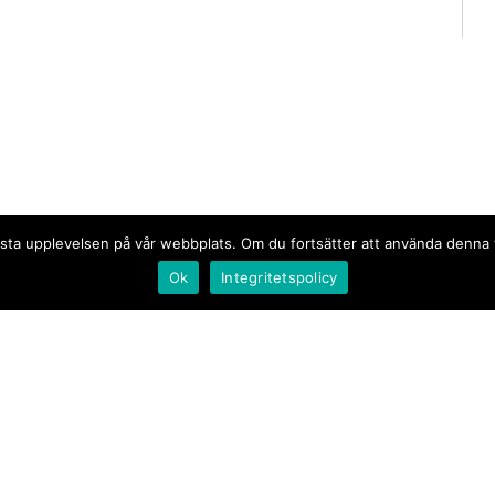
n bästa upplevelsen på vår webbplats. Om du fortsätter att använda denn
Ok
Integritetspolicy
Document.se