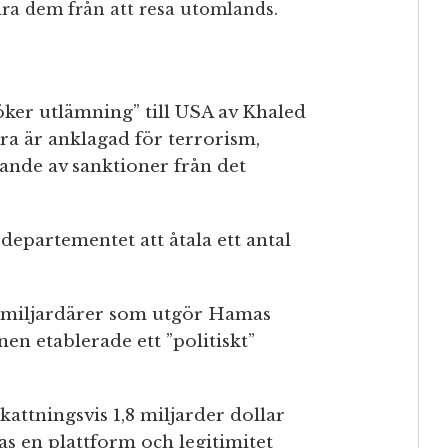
ra dem från att resa utomlands.
ker utlämning” till USA av Khaled
a är anklagad för terrorism,
ande av sanktioner från det
epartementet att åtala ett antal
ngmiljardärer som utgör Hamas
en etablerade ett ”politiskt”
ttningsvis 1,8 miljarder dollar
s en plattform och legitimitet