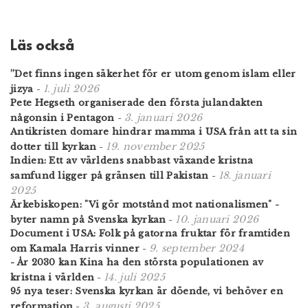
Läs också
”Det finns ingen säkerhet för er utom genom islam eller
1. juli 2026
jizya
-
Pete Hegseth organiserade den första julandakten
3. januari 2026
någonsin i Pentagon
-
Antikristen domare hindrar mamma i USA från att ta sin
19. november 2025
dotter till kyrkan
-
Indien: Ett av världens snabbast växande kristna
18. januari
samfund ligger på gränsen till Pakistan
-
2025
Ärkebiskopen: "Vi gör motstånd mot nationalismen" -
10. januari 2026
byter namn på Svenska kyrkan
-
Document i USA: Folk på gatorna fruktar för framtiden
9. september 2024
om Kamala Harris vinner
-
- År 2030 kan Kina ha den största populationen av
14. juli 2025
kristna i världen
-
95 nya teser: Svenska kyrkan är döende, vi behöver en
3. augusti 2025
reformation
-