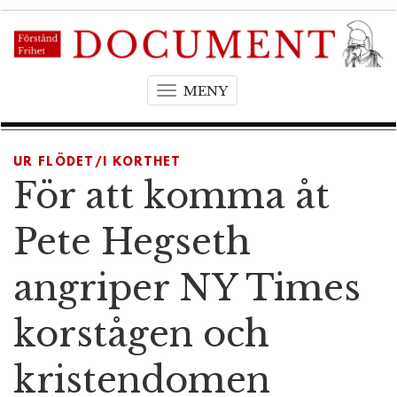
MENY
T
o
g
g
UR FLÖDET/I KORTHET
l
För att komma åt
e
n
Pete Hegseth
a
v
angriper NY Times
i
g
korstågen och
a
t
kristendomen
i
o