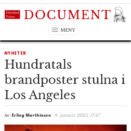
MENY
T
o
g
g
NYHETER
l
Hundratals
e
n
brandposter stulna i
a
v
Los Angeles
i
g
a
t
9. januari 2025, 17:47
Av:
Erling Marthinsen
i
o