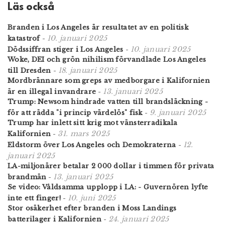
Läs också
Branden i Los Angeles är resultatet av en politisk
10. januari 2025
katastrof
-
10. januari 2025
Dödssiffran stiger i Los Angeles
-
Woke, DEI och grön nihilism förvandlade Los Angeles
18. januari 2025
till Dresden
-
Mordbrännare som greps av medborgare i Kalifornien
13. januari 2025
är en illegal invandrare
-
Trump: Newsom hindrade vatten till brandsläckning -
9. januari 2025
för att rädda "i princip värdelös" fisk
-
Trump har inlett sitt krig mot vänsterradikala
31. mars 2025
Kalifornien
-
12.
Eldstorm över Los Angeles och Demokraterna
-
januari 2025
LA-miljonärer betalar 2 000 dollar i timmen för privata
13. januari 2025
brandmän
-
Se video: Våldsamma upplopp i LA: - Guvernören lyfte
10. juni 2025
inte ett finger!
-
Stor osäkerhet efter branden i Moss Landings
24. januari 2025
batterilager i Kalifornien
-