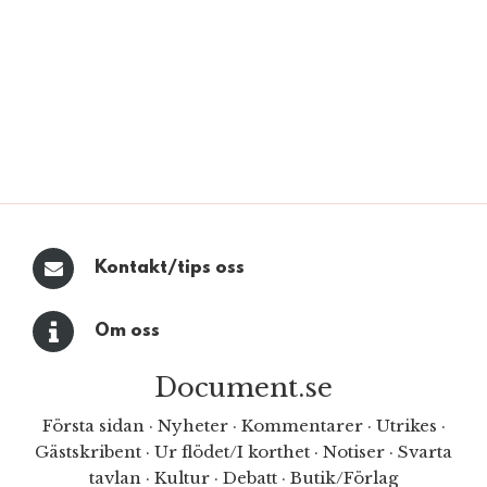
Kontakt/tips oss
Om oss
Document.se
Första sidan
·
Nyheter
·
Kommentarer
·
Utrikes
·
Gästskribent
·
Ur flödet/I korthet
·
Notiser
·
Svarta
tavlan
·
Kultur
·
Debatt
·
Butik/Förlag