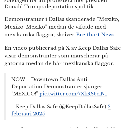
söndagen för att protestera mot president
Donald Trumps deportationspolitik.
Demonstranter i Dallas skanderade ”Mexiko,
Mexiko, Mexiko” medan de viftade med
mexikanska flaggor, skriver
Breitbart News
.
En video publicerad på X av Keep Dallas Safe
visar demonstranter som marscherar på
gatorna medan de bär mexikanska flaggor.
NOW – Downtown Dallas Anti-
Deportation Demonstranter sjunger
”MEXICO!”
pic.twitter.com/7XkRS6cIN1
– Keep Dallas Safe (@KeepDallasSafe)
2
februari 2025