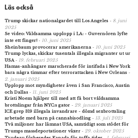
Läs också
8. juni
Trump skickar nationalgardet till Los Angeles
-
2025
Se video: Våldsamma upplopp i LA: - Guvernören lyfte
10. juni 2025
inte ett finger!
-
10. juni 2025
Sheinbaum provocerar amerikanerna
-
Trump lyckas, skickar tusentals illegala migranter ut ur
19. februari 2025
USA
-
Hamas-anhängare marscherade för intifada i New York
bara några timmar efter terrorattacken i New Orleans
-
2. januari 2025
Upplopp mot myndigheter även i San Francisco, Austin
11. juni 2025
och Dallas
-
Kristi Noem hjälper till med att få bort våldsamma
29. januari 2025
brottslingar från NYC:s gator
-
ICE grep 319 illegala invandrare - dömd sexbrottsling
13. juli 2025
arbetade med barn på cannabisodling
-
Två miljoner har lämnat USA, samtidigt som stödet för
29. oktober 2025
Trumps massdeportationer växer
-
1. februari
Trudeau förbereder Kanada för tuffa tider
-