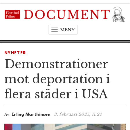
MENY
T
o
g
g
NYHETER
l
Demonstrationer
e
n
mot deportation i
a
v
flera städer i USA
i
g
a
t
3. februari 2025, 11:24
Av:
Erling Marthinsen
i
o