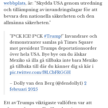
webbplats
, är: ”Skydda USA genom utredning
och tillämpning av invandringslagar för att
bevara den nationella säkerheten och den
allmänna säkerheten.”
”F*CK ICE! F*CK
#Trump
!” Invandrare och
demonstranter samlas på Times Square
mot president Trumps deportationsorder
över hela USA. Bye bye om du älskar
Mexiko så illa gå tillbaka inte bara Mexiko
gå tillbaka till där du känner dig så kär i
pic.twitter.com/f8LCbFRGGH
– Dolly van den Berg (@dendolly1)
2
februari 2025
Ett av Trumps viktigaste vallöften var att