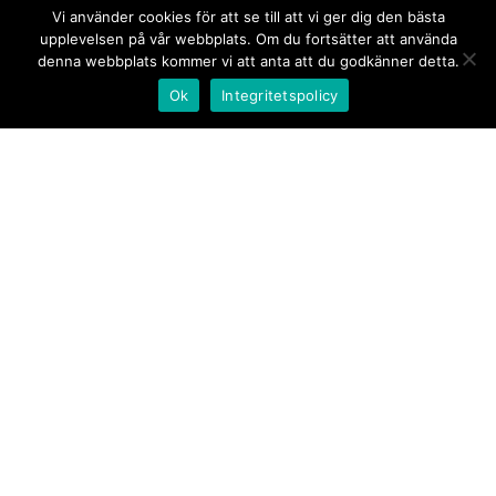
Vi använder cookies för att se till att vi ger dig den bästa
upplevelsen på vår webbplats. Om du fortsätter att använda
denna webbplats kommer vi att anta att du godkänner detta.
Ok
Integritetspolicy
Kontakt/tips oss
Om oss
Document.se
Första sidan
·
Nyheter
·
Kommentarer
·
Utrikes
·