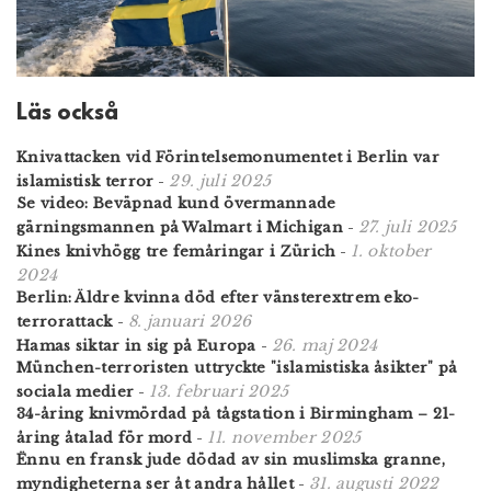
Läs också
Knivattacken vid Förintelsemonumentet i Berlin var
29. juli 2025
islamistisk terror
-
Se video: Beväpnad kund övermannade
27. juli 2025
gärningsmannen på Walmart i Michigan
-
1. oktober
Kines knivhögg tre femåringar i Zürich
-
2024
Berlin: Äldre kvinna död efter vänsterextrem eko-
8. januari 2026
terrorattack
-
26. maj 2024
Hamas siktar in sig på Europa
-
München-terroristen uttryckte "islamistiska åsikter" på
13. februari 2025
sociala medier
-
34-åring knivmördad på tågstation i Birmingham – 21-
11. november 2025
åring åtalad för mord
-
Ënnu en fransk jude dödad av sin muslimska granne,
31. augusti 2022
myndigheterna ser åt andra hållet
-