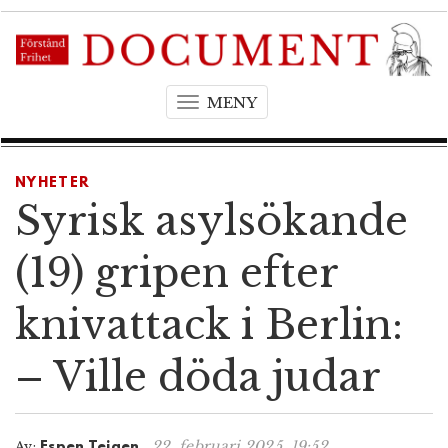
MENY
T
o
g
g
NYHETER
l
Syrisk asylsökande
e
n
(19) gripen efter
a
v
knivattack i Berlin:
i
g
– Ville döda judar
a
t
i
o
22. februari 2025, 19:52
Av:
Espen Teigen