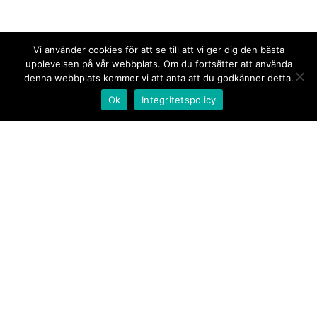
Vi använder cookies för att se till att vi ger dig den bästa
upplevelsen på vår webbplats. Om du fortsätter att använda
denna webbplats kommer vi att anta att du godkänner detta.
Ok
Integritetspolicy
Kontakt/tips oss
Om oss
Document.se