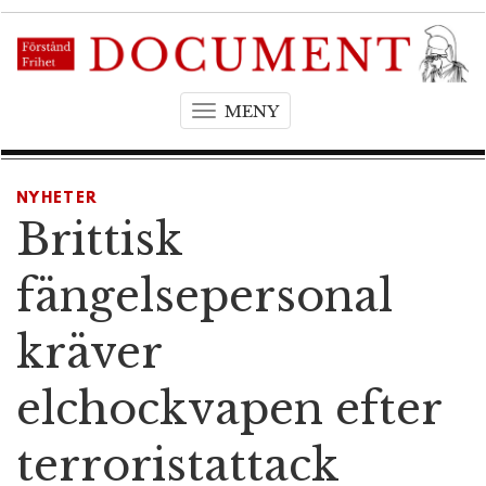
MENY
T
o
g
g
NYHETER
l
Brittisk
e
n
fängelsepersonal
a
v
kräver
i
g
elchockvapen efter
a
t
terroristattack
i
o