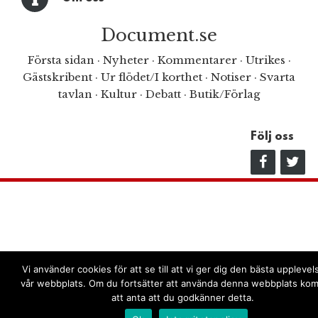
Document.se
Första sidan
·
Nyheter
·
Kommentarer
·
Utrikes
·
Gästskribent
·
Ur flödet/I korthet
·
Notiser
·
Svarta
tavlan
·
Kultur
·
Debatt
·
Butik/Förlag
Följ oss
Vi använder cookies för att se till att vi ger dig den bästa uppleve
vår webbplats. Om du fortsätter att använda denna webbplats kom
att anta att du godkänner detta.