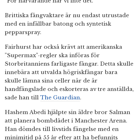
”För närvarande har vi inte det.”
Brittiska fångvaktare är nu endast utrustade
med en infällbar batong och syntetisk
pepparspray.
Fairhurst har också krävt att amerikanska
”Supermax”-regler ska införas för
Storbritanniens farligaste fångar. Detta skulle
innebära att utvalda högriskfångar bara
skulle lämna sina celler när de är
handfängslade och eskorteras av tre anställda,
sade han till
The Guardian
.
Hashem Abedi hjälpte sin äldre bror Salman
att planera bombdådet i Manchester Arena.
Han dömdes till livstids fängelse med en
minimitid på 55 år efter att ha befunnits