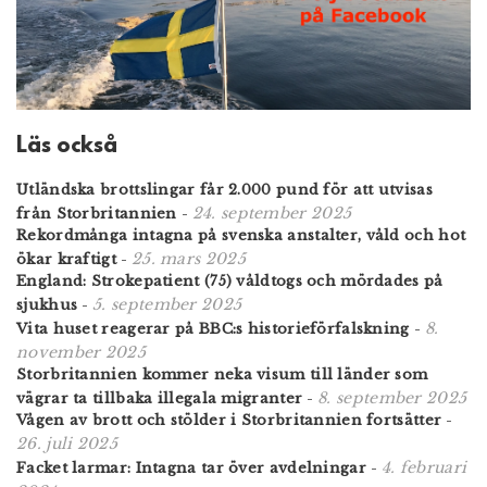
Läs också
Utländska brottslingar får 2.000 pund för att utvisas
24. september 2025
från Storbritannien
-
Rekordmånga intagna på svenska anstalter, våld och hot
25. mars 2025
ökar kraftigt
-
England: Strokepatient (75) våldtogs och mördades på
5. september 2025
sjukhus
-
8.
Vita huset reagerar på BBC:s historieförfalskning
-
november 2025
Storbritannien kommer neka visum till länder som
8. september 2025
vägrar ta tillbaka illegala migranter
-
Vågen av brott och stölder i Storbritannien fortsätter
-
26. juli 2025
4. februari
Facket larmar: Intagna tar över avdelningar
-