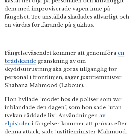
kastat het olja på personalen och knivhuggit
dem med improviserade vapen inne på
fängelset. Tre anställda skadades allvarligt och
en vårdas fortfarande på sjukhus.
Fängelseväsendet kommer att genomföra
en
brådskande
granskning av om
skyddsutrustning ska göras tillgänglig för
personal i frontlinjen, säger justitieminister
Shabana Mahmood (Labour).
Hon hyllade ”modet hos de poliser som var
inblandade den dagen”, som hon sade ”utan
tvekan räddade liv”. Användningen
av
elpistoler
i fängelser kommer att prövas efter
denna attack, sade justitieminister Mahmood.