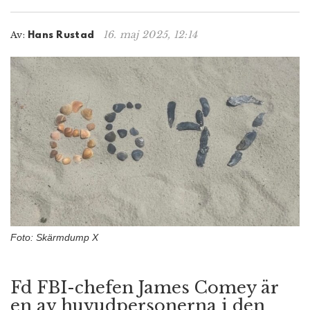
n
16. maj 2025, 12:14
Av:
Hans Rustad
Foto: Skärmdump X
Fd FBI-chefen James Comey är
en av huvudpersonerna i den