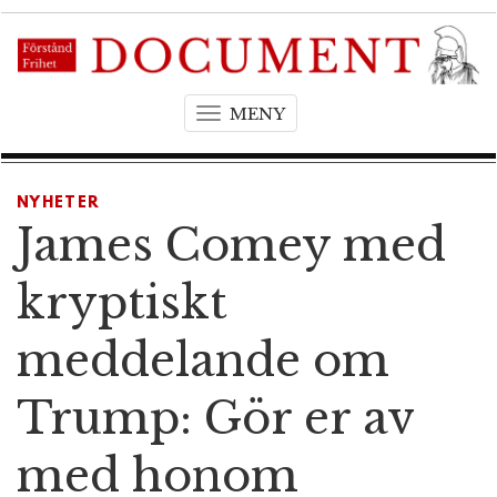
MENY
T
o
g
g
NYHETER
l
James Comey med
e
n
kryptiskt
a
v
meddelande om
i
g
Trump: Gör er av
a
t
med honom
i
o