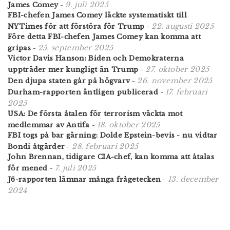
9. juli 2025
James Comey
-
FBI-chefen James Comey läckte systematiskt till
22. augusti 2025
NYTimes för att förstöra för Trump
-
Före detta FBI-chefen James Comey kan komma att
25. september 2025
gripas
-
Victor Davis Hanson: Biden och Demokraterna
27. oktober 2025
uppträder mer kungligt än Trump
-
26. november 2025
Den djupa staten går på högvarv
-
17. februari
Durham-rapporten äntligen publicerad
-
2025
USA: De första åtalen för terrorism väckta mot
18. oktober 2025
medlemmar av Antifa
-
FBI togs på bar gärning: Dolde Epstein-bevis - nu vidtar
28. februari 2025
Bondi åtgärder
-
John Brennan, tidigare CIA-chef, kan komma att åtalas
7. juli 2025
för mened
-
13. december
J6-rapporten lämnar många frågetecken
-
2024