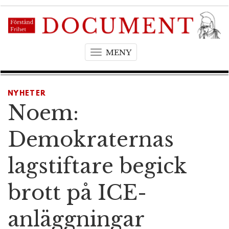
MENY
T
o
g
g
NYHETER
l
Noem:
e
n
Demokraternas
a
v
lagstiftare begick
i
g
brott på ICE-
a
t
anläggningar
i
o