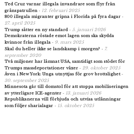
Ted Cruz varnar illegala invandrare som flyr från
12. februari 2025
gränspatrullen
-
800 illegala migranter gripna i Florida på fyra dagar
-
27. april 2025
5. januari 2026
Trump sätter en ny standard
-
Demokraterna röstade emot lagen som ska skydda
9. mars 2025
kvinnor från illegala
-
7.
Skal du heller ikke se landskamp i morgen?
-
september 2020
Två miljoner har lämnat USA, samtidigt som stödet för
29. oktober 2025
Trumps massdeportationer växer
-
Även i New York: Unga utnyttjas för grov brottslighet
-
30. september 2025
Minnesota går till domstol för att stoppa mobiliseringen
13. januari 2026
av ytterligare ICE-agenter
-
Republikanerna vill förbjuda och utvisa utlänningar
15. oktober 2025
som följer sharialagar
-