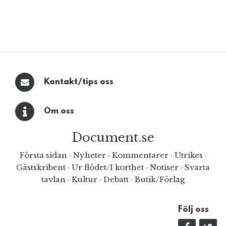
Kontakt/tips oss
Om oss
Document.se
Första sidan
·
Nyheter
·
Kommentarer
·
Utrikes
·
Gästskribent
·
Ur flödet/I korthet
·
Notiser
·
Svarta
tavlan
·
Kultur
·
Debatt
·
Butik/Förlag
Följ oss