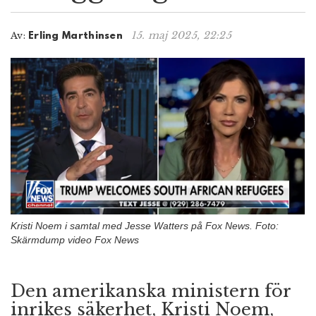
n
15. maj 2025, 22:25
Av:
Erling Marthinsen
Kristi Noem i samtal med Jesse Watters på Fox News. Foto:
Skärmdump video Fox News
Den amerikanska ministern för
inrikes säkerhet, Kristi Noem,