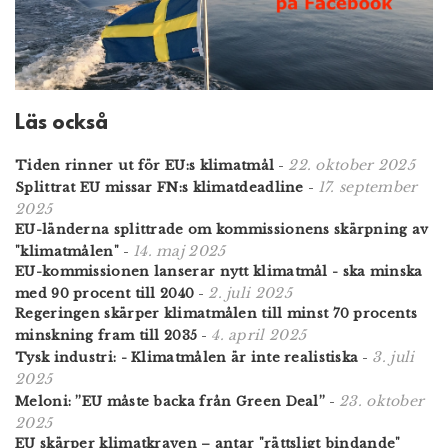
Läs också
22. oktober 2025
Tiden rinner ut för EU:s klimatmål
-
17. september
Splittrat EU missar FN:s klimatdeadline
-
2025
EU-länderna splittrade om kommissionens skärpning av
14. maj 2025
"klimatmålen"
-
EU-kommissionen lanserar nytt klimatmål - ska minska
2. juli 2025
med 90 procent till 2040
-
Regeringen skärper klimatmålen till minst 70 procents
4. april 2025
minskning fram till 2035
-
3. juli
Tysk industri: - Klimatmålen är inte realistiska
-
2025
23. oktober
Meloni: ”EU måste backa från Green Deal”
-
2025
EU skärper klimatkraven – antar "rättsligt bindande"