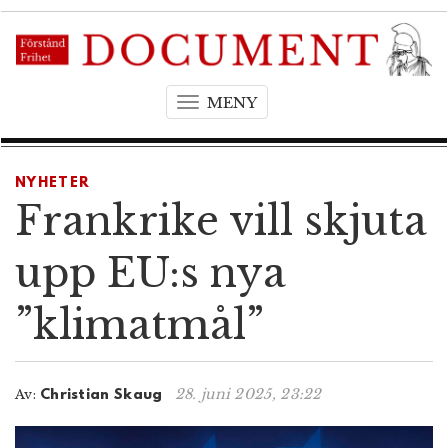
MENY
T
o
g
g
NYHETER
l
Frankrike vill skjuta
e
n
upp EU:s nya
a
v
”klimatmål”
i
g
a
t
28. juni 2025, 23:22
Av:
Christian Skaug
i
o