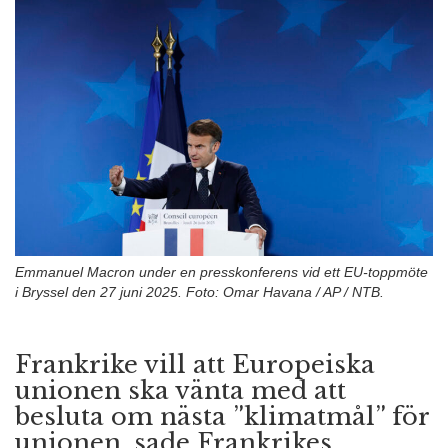
n
Emmanuel Macron under en presskonferens vid ett EU-toppmöte
i Bryssel den 27 juni 2025. Foto: Omar Havana / AP / NTB.
Frankrike vill att Europeiska
unionen ska vänta med att
besluta om nästa ”klimatmål” för
unionen, sade Frankrikes