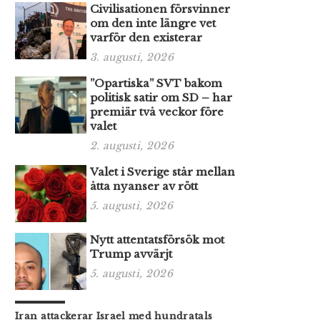
Civilisationen försvinner
om den inte längre vet
varför den existerar
3. augusti, 2026
”Opartiska” SVT bakom
politisk satir om SD – har
premiär två veckor före
valet
2. augusti, 2026
Valet i Sverige står mellan
åtta nyanser av rött
5. augusti, 2026
Nytt attentatsförsök mot
Trump avvärjt
5. augusti, 2026
Iran attackerar Israel med hundratals