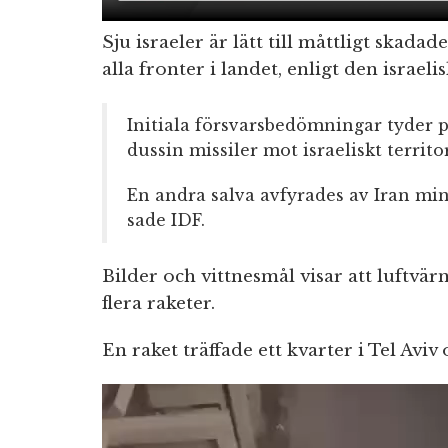
Sju israeler är lätt till måttligt skadad
alla fronter i landet, enligt den israeli
Initiala försvarsbedömningar tyder på
dussin missiler mot israeliskt territ
En andra salva avfyrades av Iran min
sade IDF.
Bilder och vittnesmål visar att luftv
flera raketer.
En raket träffade ett kvarter i Tel Av