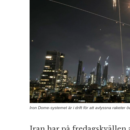
Iron Dome-systemet är i drift för att avlyssna raketer 
Iran har på fredagskvällen