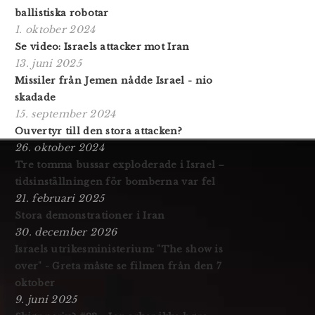
ballistiska robotar
1. oktober 2024
Se video: Israels attacker mot Iran
13. juni 2025
Missiler från Jemen nådde Israel - nio
skadade
15. september 2024
Ouvertyr till den stora attacken?
26. oktober 2024
Tre tomma bussar exploderade i Israel –
tidsinställningen för bomberna var fel
21. februari 2025
Stora demonstrationer i Iran
30. december 2026
Israels utrikesministerium: "The show is
over" - Greta måste se filmen från den 7
oktober
9. juni 2025