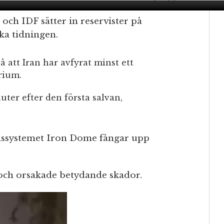
e och IDF sätter in reservister på
ska tidningen.
 att Iran har avfyrat minst ett
orium.
uter efter den första salvan,
ärnssystemet Iron Dome fångar upp
iv och orsakade betydande skador.