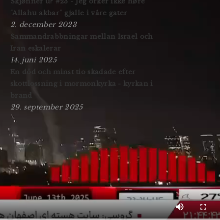
Skjønner'u? #23 - Jeg orker ikke høre
"Allahu akbar" gjalle i våre gater
2. december 2023
Sammandrabbningar mellan Israel och
Iran eskalerar
14. juni 2025
En död och minst tio skadade efter
skottlossning i mormonkyrka - kyrkan i
brand
29. september 2025