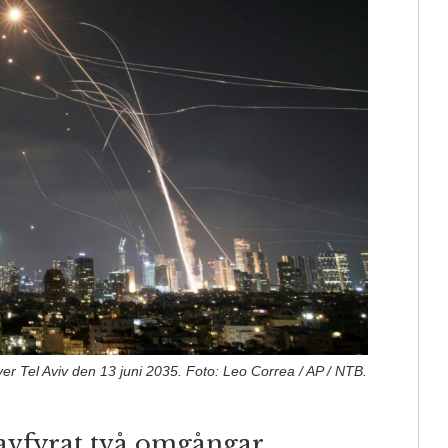
över Tel Aviv den 13 juni 2035. Foto: Leo Correa / AP / NTB.
 avfyrat två omgångar