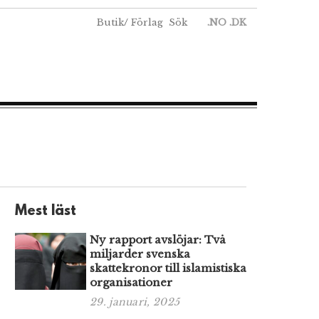
Butik
/
Förlag
Sök
.NO
.DK
Mest läst
Ny rapport avslöjar: Två
miljarder svenska
skattekronor till islamistiska
organisationer
29. januari, 2025