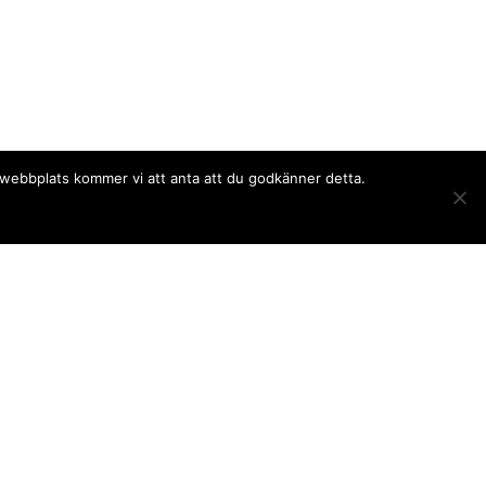
a webbplats kommer vi att anta att du godkänner detta.
Följ oss