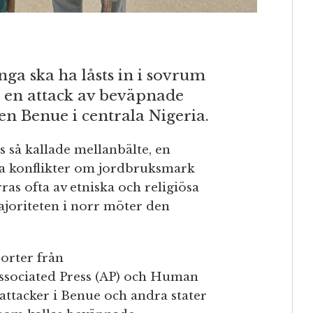
ga ska ha låsts in i sovrum
 i en attack av beväpnade
n Benue i centrala Nigeria.
as så kallade mellanbälte, en
ga konflikter om jordbruksmark
as ofta av etniska och religiösa
joriteten i norr möter den
orter från
ssociated Press (AP) och Human
 attacker i Benue och andra stater