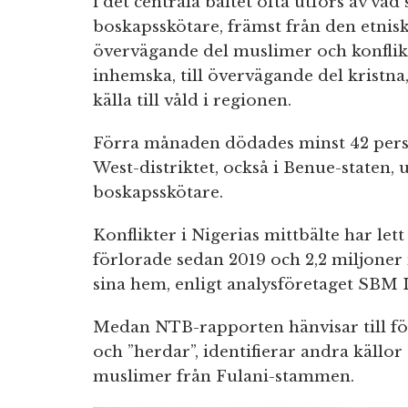
i det centrala bältet ofta utförs av va
boskapsskötare, främst från den etnisk
övervägande del muslimer och konfli
inhemska, till övervägande del kristna
källa till våld i regionen.
Förra månaden dödades minst 42 person
West-distriktet, också i Benue-staten, 
boskapsskötare.
Konflikter i Nigerias mittbälte har lett 
förlorade sedan 2019 och 2,2 miljoner
sina hem, enligt analysföretaget SBM I
Medan NTB-rapporten hänvisar till 
och ”herdar”, identifierar andra källo
muslimer från Fulani-stammen.