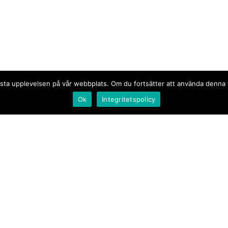
n bästa upplevelsen på vår webbplats. Om du fortsätter att använda denn
Ok
Integritetspolicy
Document.se
Första sidan
·
Nyheter
·
Kommentarer
·
Utrikes
·
Gästskribent
·
Ur flödet/I korthet
·