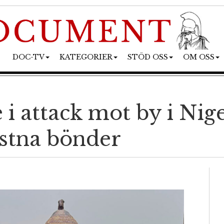
DOC-TV
KATEGORIER
STÖD OSS
OM OSS
i attack mot by i Nig
istna bönder