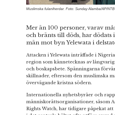
Muslimska fulaniherdar. Foto: Sunday Alamba/AP/NTB
Mer än 100 personer, varav mån
och bränts till döds, har dödats
män mot byn Yelewata i delstate
Attacken i Yelewata inträffade i Nigeri
region som kännetecknas av långvari
och boskapsbete. Spänningarna förvärr
skillnader, eftersom den muslimska ma
övervägande kristna södern.
Internationella nyhetsbyråer och rapp
människorättsorganisationer, såsom A
Rights Watch, har tidigare påpekat att