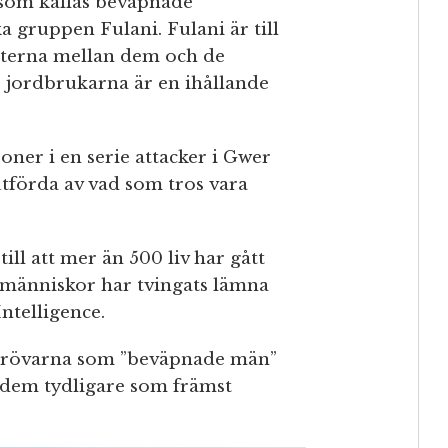
d som kallas beväpnade
a gruppen Fulani. Fulani är till
kterna mellan dem och de
, jordbrukarna är en ihållande
er i en serie attacker i Gwer
utförda av vad som tros vara
till att mer än 500 liv har gått
 människor har tvingats lämna
ntelligence.
förövarna som ”beväpnade män”
r dem tydligare som främst