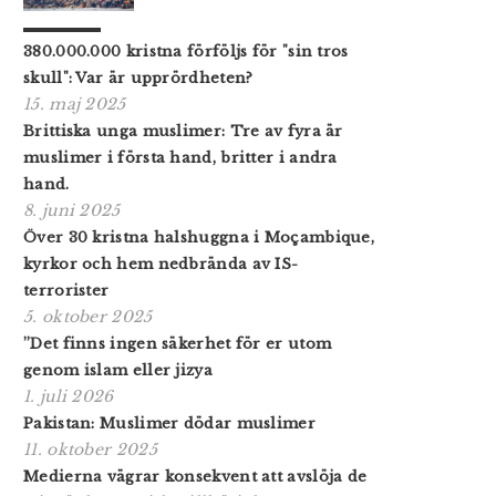
380.000.000 kristna förföljs för "sin tros
skull": Var är upprördheten?
15. maj 2025
Brittiska unga muslimer: Tre av fyra är
muslimer i första hand, britter i andra
hand.
8. juni 2025
Över 30 kristna halshuggna i Moçambique,
kyrkor och hem nedbrända av IS-
terrorister
5. oktober 2025
”Det finns ingen säkerhet för er utom
genom islam eller jizya
1. juli 2026
Pakistan: Muslimer dödar muslimer
11. oktober 2025
Medierna vägrar konsekvent att avslöja de