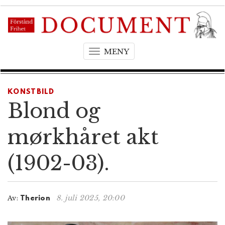
MENY
T
o
g
g
KONSTBILD
l
Blond og
e
n
mørkhåret akt
a
v
(1902-03).
i
g
a
t
8. juli 2025, 20:00
Av:
Therion
i
o