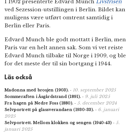
I 1902 presenterte Edvard Munch
Livsfrisen
ved Sezession-utstillingen i Berlin. Bildet kan
muligens være utført omtrent samtidig i
Berlin eller Paris.
Edvard Munch ble godt mottatt i Berlin, men
Paris var en helt annen sak. Som vi vet reiste
Edvard Munch tilbake til Norge i 1909, og ble
for det meste der til sin bortgang i 1944.
Läs också
10. september 2025
Madonna med brosjen (1903).
-
9. juli 2025
Sommeraften i Åsgårdstrand (1891).
-
5. december 2024
Fra hagen på Nedre Foss (1880).
-
6. januari
Selvportrett på glassverandaen (1930-33).
-
2025
5.
Selvportrett. Mellom klokken og sengen (1940-43)
-
januari 2025