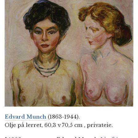
n
Edvard Munch
(1863-1944).
Olje på lerret, 60,3 v 70,5 cm , privateie.