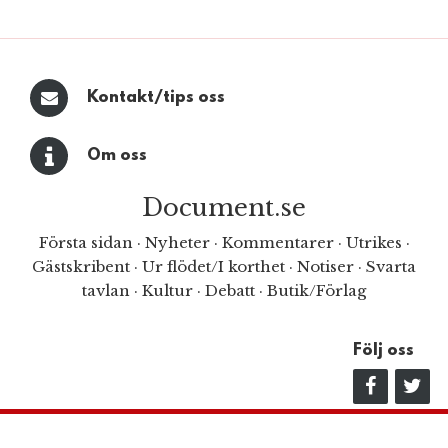
Kontakt/tips oss
Om oss
Document.se
Första sidan
·
Nyheter
·
Kommentarer
·
Utrikes
·
Gästskribent
·
Ur flödet/I korthet
·
Notiser
·
Svarta
tavlan
·
Kultur
·
Debatt
·
Butik/Förlag
Följ oss