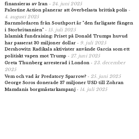
24. juni 2025
finansieras av Iran
-
Palestine Action planerar att överbelasta brittisk polis
-
4. augusti 2025
Barnmördaren från Southport är "den farligaste fången
15. juli 2025
i Storbritannien"
-
Islamisk fundraising: Priset på Donald Trumps huvud
9. juli 2025
har passerat 30 miljoner dollar
-
Dershowitz: Radikala aktivister använde Garcia som ett
27. juni 2025
politiskt vapen mot Trump
-
23. december
Greta Thunberg arresterad i London
-
2025
25. juni 2025
Vem och vad är Predatory Sparrow?
-
George Soros donerade 37 miljoner USD till Zohran
14. juli 2025
Mamdanis borgmästarkampanj
-