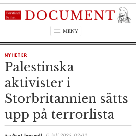
MENY
T
o
g
g
NYHETER
l
Palestinska
e
n
aktivister i
a
v
Storbritannien sätts
i
g
upp på terrorlista
a
t
i
o
6. juli 2025, 02:02
Av:
Arnt Jensvoll