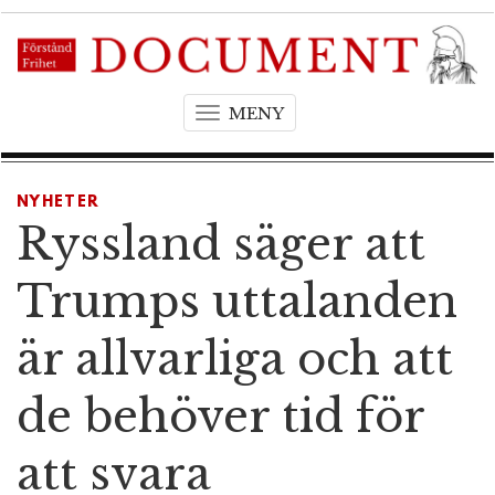
MENY
T
o
g
g
NYHETER
l
Ryssland säger att
e
n
Trumps uttalanden
a
v
är allvarliga och att
i
g
de behöver tid för
a
t
att svara
i
o