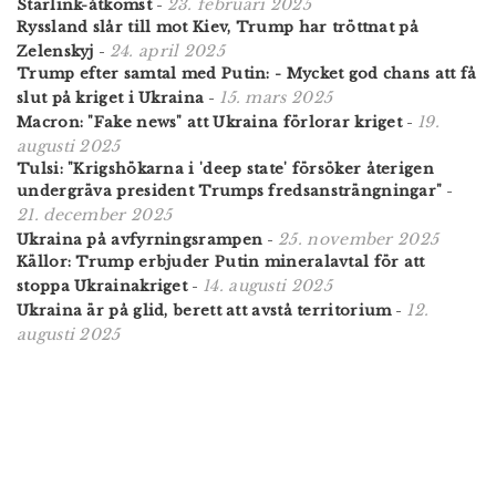
23. februari 2025
Starlink-åtkomst
-
Ryssland slår till mot Kiev, Trump har tröttnat på
24. april 2025
Zelenskyj
-
Trump efter samtal med Putin: - Mycket god chans att få
15. mars 2025
slut på kriget i Ukraina
-
19.
Macron: "Fake news" att Ukraina förlorar kriget
-
augusti 2025
Tulsi: "Krigshökarna i 'deep state' försöker återigen
undergräva president Trumps fredsansträngningar"
-
21. december 2025
25. november 2025
Ukraina på avfyrningsrampen
-
Källor: Trump erbjuder Putin mineralavtal för att
14. augusti 2025
stoppa Ukrainakriget
-
12.
Ukraina är på glid, berett att avstå territorium
-
augusti 2025