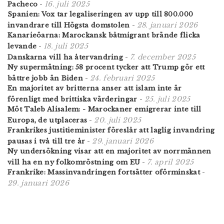
16. juli 2025
Pacheco
-
Spanien: Vox tar legaliseringen av upp till 800.000
28. januari 2026
invandrare till Högsta domstolen
-
Kanarieöarna: Marockansk båtmigrant brände flicka
18. juli 2025
levande
-
7. december 2025
Danskarna vill ha återvandring
-
Ny supermätning: 58 procent tycker att Trump gör ett
24. februari 2025
bättre jobb än Biden
-
En majoritet av britterna anser att islam inte är
25. juli 2025
förenligt med brittiska värderingar
-
Möt Taleb Alisalem: - Marockaner emigrerar inte till
20. juli 2025
Europa, de utplaceras
-
Frankrikes justitieminister föreslår att laglig invandring
29. januari 2026
pausas i två till tre år
-
Ny undersökning visar att en majoritet av norrmännen
7. april 2025
vill ha en ny folkomröstning om EU
-
Frankrike: Massinvandringen fortsätter oförminskat
-
29. januari 2026