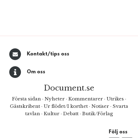
Kontakt/tips oss
Om oss
Document.se
Första sidan
·
Nyheter
·
Kommentarer
·
Utrikes
·
Gästskribent
·
Ur flödet/I korthet
·
Notiser
·
Svarta
tavlan
·
Kultur
·
Debatt
·
Butik/Förlag
Följ oss