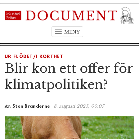
MENY
T
o
g
g
UR FLÖDET/I KORTHET
l
Blir kon ett offer för
e
n
klimatpolitiken?
a
v
i
8. augusti 2025, 00:07
Av:
Sten Branderne
g
a
t
i
o