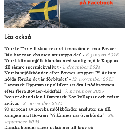
Läs också
Norske Tor vill sätta rekord i motståndet mot Bovaer:
6. januari 2026
"Nu har man chansen att stoppa det"
-
Norsk klimatmjölk blandas med vanlig mjölk: Kopplas
1. december 2024
till sämre spermiekvalitet
-
Norska mjölkbönder efter Bovaer-stoppet: "Vi är inte
12. november 2025
nöjda förrän det är förbjudet"
-
Danmark: Uppmanar politiker att dra i nödbromsen
7. november 2025
efter flera Bovaer-dödsfall
-
Bovaer-skandalen i Danmark: Kor kollapsar och måste
2. november 2025
avlivas
-
90 procent av norska mjölkbönder ansluter sig till
29.
kampen mot Bovaer: "Vi känner oss överkörda"
-
september 2025
Danska bönder säger också nej till krav på