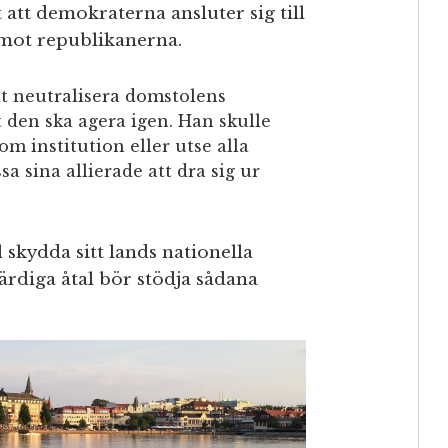
t att demokraterna ansluter sig till
mot republikanerna.
t neutralisera domstolens
tt den ska agera igen. Han skulle
 institution eller utse alla
a sina allierade att dra sig ur
skydda sitt lands nationella
färdiga åtal bör stödja sådana