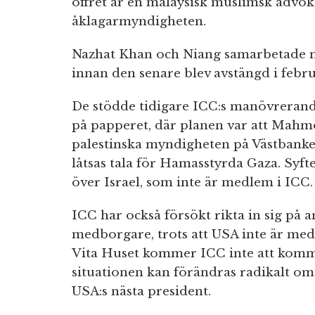
offret är en malaysisk muslimsk advok
åklagarmyndigheten.
Nazhat Khan och Niang samarbetade me
innan den senare blev avstängd i febru
De stödde tidigare ICC:s manövrerande 
på papperet, där planen var att Mahm
palestinska myndigheten på Västbanke
låtsas tala för Hamasstyrda Gaza. Syfte
över Israel, som inte är medlem i ICC.
ICC har också försökt rikta in sig på 
medborgare, trots att USA inte är me
Vita Huset kommer ICC inte att komma
situationen kan förändras radikalt o
USA:s nästa president.