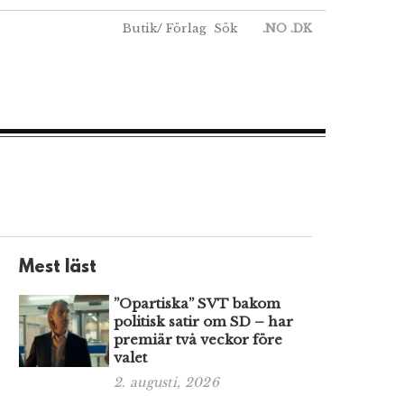
Butik
/
Förlag
Sök
.NO
.DK
Mest läst
”Opartiska” SVT bakom
politisk satir om SD – har
premiär två veckor före
valet
2. augusti, 2026