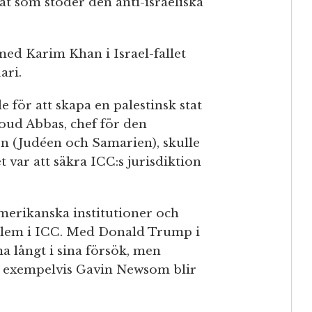
at som stöder den anti-israeliska
d Karim Khan i Israel-fallet
ari.
för att skapa en palestinsk stat
oud Abbas, chef för den
n (Judéen och Samarien), skulle
t var att säkra ICC:s jurisdiktion
amerikanska institutioner och
dlem i ICC. Med Donald Trump i
 långt i sina försök, men
m exempelvis Gavin Newsom blir