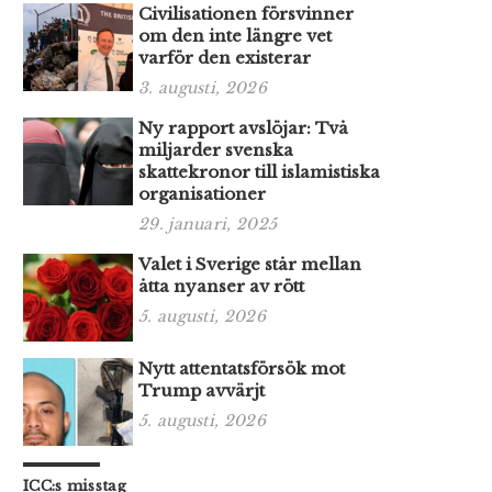
Civilisationen försvinner
om den inte längre vet
varför den existerar
3. augusti, 2026
Ny rapport avslöjar: Två
miljarder svenska
skattekronor till islamistiska
organisationer
29. januari, 2025
Valet i Sverige står mellan
åtta nyanser av rött
5. augusti, 2026
Nytt attentatsförsök mot
Trump avvärjt
5. augusti, 2026
ICC:s misstag