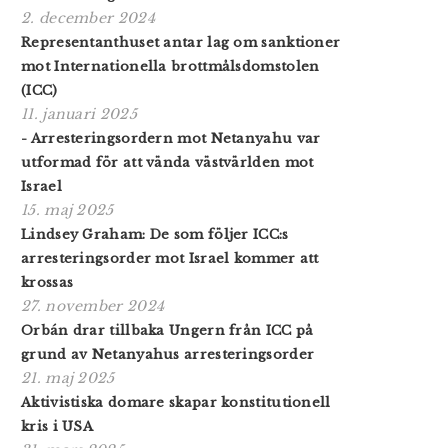
2. december 2024
Representanthuset antar lag om sanktioner
mot Internationella brottmålsdomstolen
(ICC)
11. januari 2025
- Arresteringsordern mot Netanyahu var
utformad för att vända västvärlden mot
Israel
15. maj 2025
Lindsey Graham: De som följer ICC:s
arresteringsorder mot Israel kommer att
krossas
27. november 2024
Orbán drar tillbaka Ungern från ICC på
grund av Netanyahus arresterings­order
21. maj 2025
Aktivistiska domare skapar konstitutionell
kris i USA