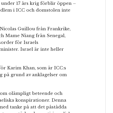
under 17 års krig förblir öppen –
edlem i ICC och domstolen inte
icolas Guillou från Frankrike,
och Mame Niang från Senegal,
order för Israels
nister. Israel är inte heller
för Karim Khan, som är ICC:s
ig på grund av anklagelser om
 om olämpligt beteende och
aeliska konspirationer. Denna
 med tanke på att det påstådda