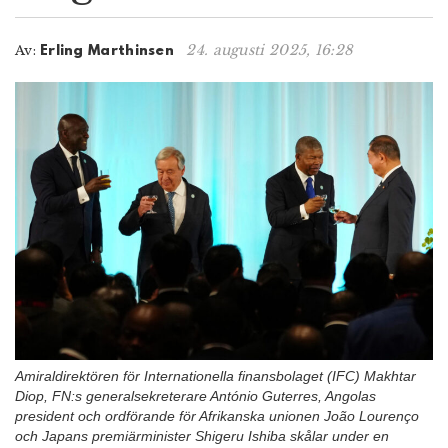
n
24. augusti 2025, 16:28
Av:
Erling Marthinsen
Amiraldirektören för Internationella finansbolaget (IFC) Makhtar
Diop, FN:s generalsekreterare António Guterres, Angolas
president och ordförande för Afrikanska unionen João Lourenço
och Japans premiärminister Shigeru Ishiba skålar under en