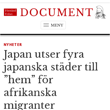
MENY
T
o
g
g
NYHETER
l
Japan utser fyra
e
n
japanska städer till
a
v
”hem” för
i
g
afrikanska
a
t
migranter
i
o