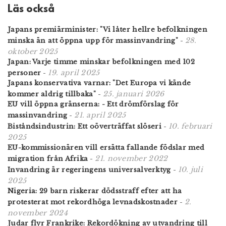
Läs också
Japans premiär­minister: "Vi låter hellre befolkningen
28.
minska än att öppna upp för mass­invandring"
-
oktober 2025
Japan: Varje timme minskar befolkningen med 102
19. april 2025
personer
-
Japans konservativa varnar: "Det Europa vi kände
25. januari 2026
kommer aldrig tillbaka"
-
EU vill öppna gränserna: - Ett drömförslag för
21. april 2025
massinvandring
-
10. februari
Biståndsindustrin: Ett oöverträffat slöseri
-
2025
EU-kommissionären vill ersätta fallande födslar med
21. november 2022
migration från Afrika
-
10. juli
Invandring är regeringens universalverktyg
-
2025
Nigeria: 29 barn riskerar dödsstraff efter att ha
2.
protesterat mot rekordhöga levnadskostnader
-
november 2024
Judar flyr Frankrike: Rekordökning av utvandring till