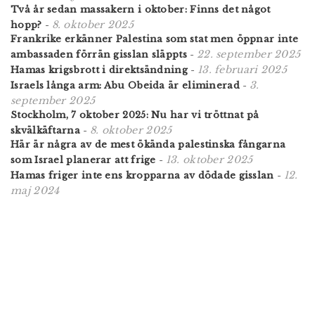
Två år sedan massakern i oktober: Finns det något
8. oktober 2025
hopp?
-
Frankrike erkänner Palestina som stat men öppnar inte
22. september 2025
ambassaden förrän gisslan släppts
-
13. februari 2025
Hamas krigsbrott i direktsändning
-
3.
Israels långa arm: Abu Obeida är eliminerad
-
september 2025
Stockholm, 7 oktober 2025: Nu har vi tröttnat på
8. oktober 2025
skvälkäftarna
-
Här är några av de mest ökända palestinska fångarna
13. oktober 2025
som Israel planerar att frige
-
12.
Hamas friger inte ens kropparna av dödade gisslan
-
maj 2024