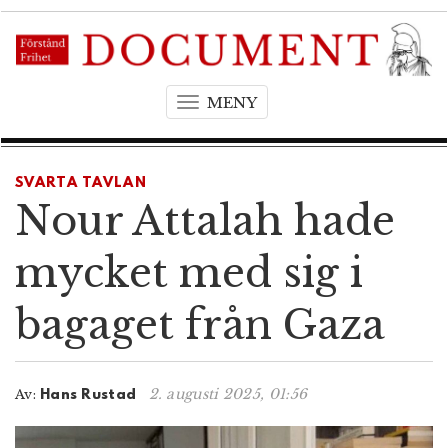
MENY
T
o
g
g
SVARTA TAVLAN
l
Nour Attalah hade
e
n
mycket med sig i
a
v
bagaget från Gaza
i
g
a
t
2. augusti 2025, 01:56
Av:
Hans Rustad
i
o