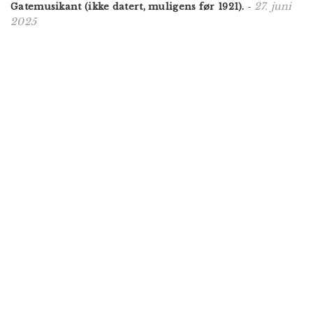
27. juni
Gatemusikant (ikke datert, muligens før 1921).
-
2025