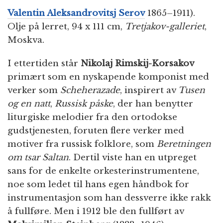
Valentin Aleksandrovitsj Serov
1865–1911).
Olje på lerret, 94 x 111 cm,
Tretjakov-galleriet
,
Moskva.
I ettertiden står
Nikolaj Rimskij-Korsakov
primært som en nyskapende komponist med
verker som
Scheherazade
, inspirert av
Tusen
og en natt
,
Russisk påske
, der han benytter
liturgiske melodier fra den ortodokse
gudstjenesten, foruten flere verker med
motiver fra russisk folklore, som
Beretningen
om tsar Saltan
. Dertil viste han en utpreget
sans for de enkelte orkesterinstrumentene,
noe som ledet til hans egen håndbok for
instrumentasjon som han dessverre ikke rakk
å fullføre. Men i 1912 ble den fullført av