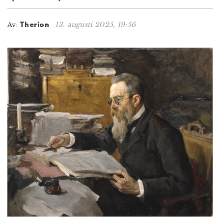
n
13. augusti 2025, 19:56
Av:
Therion