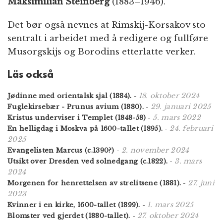
Maksimilian Steinberg
(1883–1946).
Det bør også nevnes at Rimskij-Korsakov sto
sentralt i arbeidet med å redigere og fullføre
Musorgskijs og Borodins etterlatte verker.
Läs också
18. oktober 2024
Jødinne med orientalsk sjal (1884).
-
29. januari 2025
Fuglekirsebær - Prunus avium (1880).
-
5. mars 2022
Kristus underviser i Templet (1848-58)
-
24. februari
En helligdag i Moskva på 1600-tallet (1895).
-
2025
2. november 2024
Evangelisten Marcus (c.1390?)
-
3. mars
Utsikt over Dresden ved solnedgang (c.1822).
-
2024
27. juni
Morgenen for henrettelsen av strelitsene (1881).
-
2023
1. mars 2025
Kvinner i en kirke, 1600-tallet (1899).
-
27. oktober 2024
Blomster ved gjerdet (1880-tallet).
-