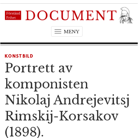
MENY
T
o
g
g
KONSTBILD
l
Portrett av
e
n
komponisten
a
v
Nikolaj Andrejevitsj
i
g
Rimskij-Korsakov
a
t
(1898).
i
o