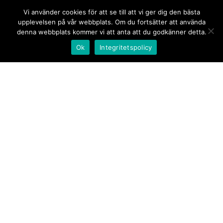
Vi använder cookies för att se till att vi ger dig den bästa
upplevelsen på vår webbplats. Om du fortsätter att använda
denna webbplats kommer vi att anta att du godkänner detta.
Ok
Integritetspolicy
Kontakt/tips oss
Om oss
Document.se
Första sidan
·
Nyheter
·
Kommentarer
·
Utrikes
·