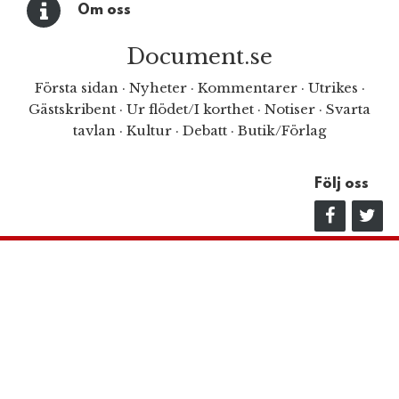
Om oss
Document.se
Första sidan
·
Nyheter
·
Kommentarer
·
Utrikes
·
Gästskribent
·
Ur flödet/I korthet
·
Notiser
·
Svarta
tavlan
·
Kultur
·
Debatt
·
Butik/Förlag
Följ oss