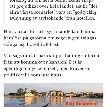
föreslog att om detta beslut skulle skapa
ett prejudikat över hela landet, skulle ”det
allra värsta scenariot” vara en ”godtycklig
avhysning av asylsökande” från hotellen.
Han varnar för att asylsökande kan hamna
hemlösa på gatorna om regeringen tvingas
stänga asylhotell i all hast.
Vad sägs om att bara stoppa båtmigranterna
från att komma över kanalen? Det är
egentligen mycket enkelt, men kräver en
politisk vilja som inte finns.