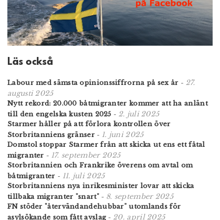
Läs också
27.
Labour med sämsta opinionssiffrorna på sex år
-
augusti 2025
Nytt rekord: 20.000 båtmigranter kommer att ha anlänt
2. juli 2025
till den engelska kusten 2025
-
Starmer håller på att förlora kontrollen över
1. juni 2025
Storbritanniens gränser
-
Domstol stoppar Starmer från att skicka ut ens ett fåtal
17. september 2025
migranter
-
Storbritannien och Frankrike överens om avtal om
11. juli 2025
båtmigranter
-
Storbritanniens nya inrikesminister lovar att skicka
8. september 2025
tillbaka migranter "snart"
-
FN stöder "återvändandehubbar" utomlands för
20. april 2025
asylsökande som fått avslag
-