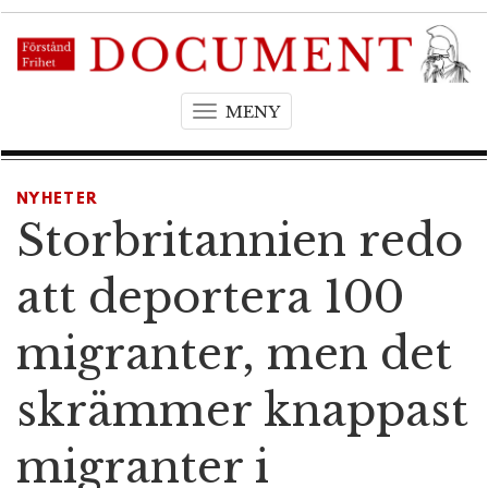
MENY
T
o
g
g
NYHETER
l
Storbritannien redo
e
n
att deportera 100
a
v
migranter, men det
i
g
skrämmer knappast
a
t
migranter i
i
o