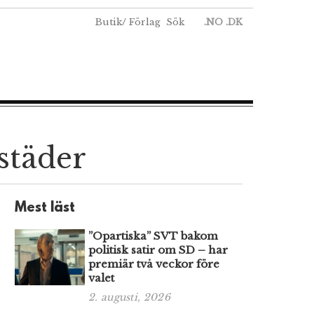
Butik
/
Förlag
Sök
.NO
.DK
 städer
Mest läst
”Opartiska” SVT bakom
politisk satir om SD – har
premiär två veckor före
valet
2. augusti, 2026