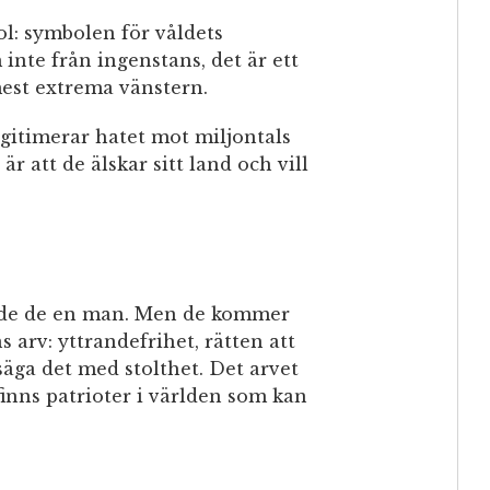
l: symbolen för våldets
 inte från ingenstans, det är ett
mest extrema vänstern.
egitimerar hatet mot miljontals
r att de älskar sitt land och vill
dade de en man. Men de kommer
 arv: yttrandefrihet, rätten att
 säga det med stolthet. Det arvet
finns patrioter i världen som kan