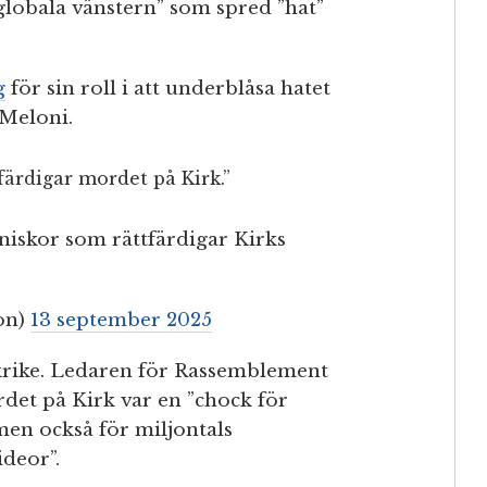
”globala vänstern” som spred ”hat”
g
för sin roll i att underblåsa hatet
 Meloni.
färdigar mordet på Kirk.”
niskor som rättfärdigar Kirks
on)
13 september 2025
rike. Ledaren för Rassemblement
rdet på Kirk var en ”chock för
en också för miljontals
deor”.