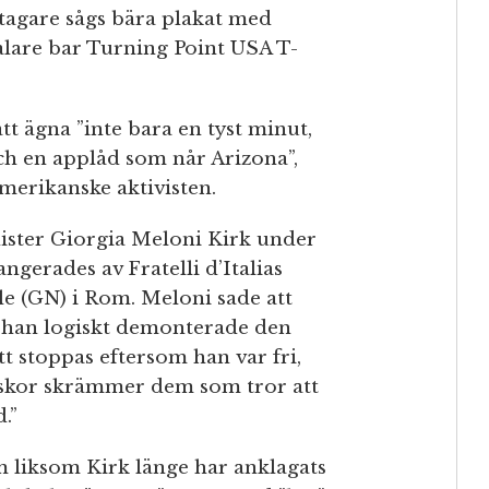
ltagare sågs bära plakat med
 talare bar Turning Point USA T-
tt ägna ”inte bara en tyst minut,
och en applåd som når Arizona”,
merikanske aktivisten.
nister Giorgia Meloni Kirk under
ngerades av Fratelli d’Italias
e (GN) i Rom. Meloni sade att
m han logiskt demonterade den
t stoppas eftersom han var fri,
iskor skrämmer dem som tror att
.”
 liksom Kirk länge har anklagats