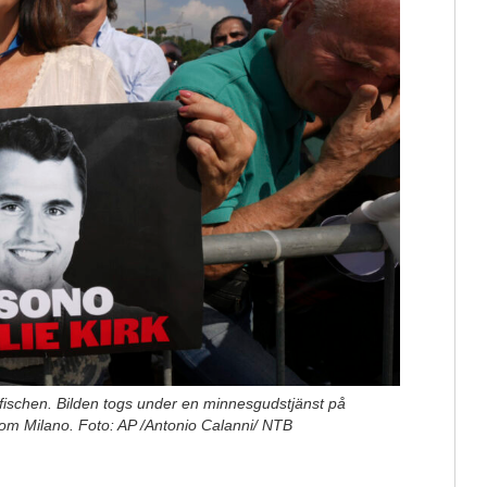
affischen. Bilden togs under en minnesgudstjänst på
 om Milano. Foto: AP /Antonio Calanni/ NTB