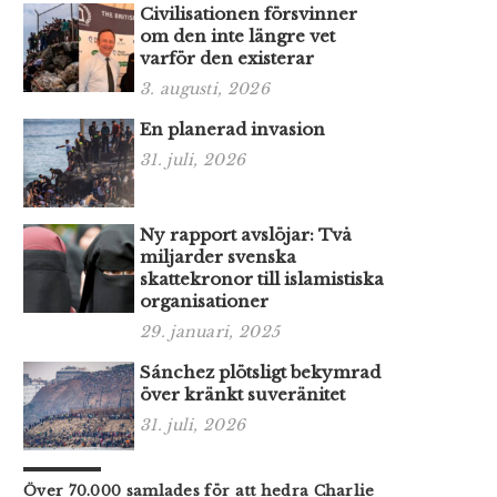
Civilisationen försvinner
om den inte längre vet
varför den existerar
3. augusti, 2026
En planerad invasion
31. juli, 2026
Ny rapport avslöjar: Två
miljarder svenska
skattekronor till islamistiska
organisationer
29. januari, 2025
Sánchez plötsligt bekymrad
över kränkt suveränitet
31. juli, 2026
Över 70.000 samlades för att hedra Charlie