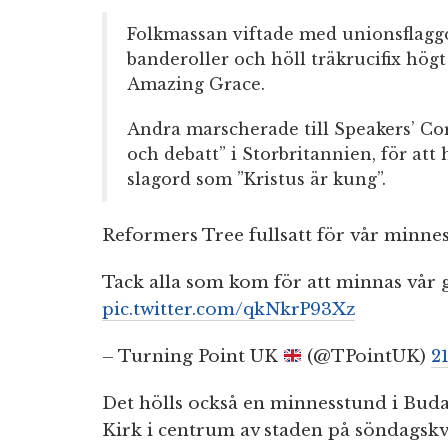
Folkmassan viftade med unionsflaggo
banderoller och höll träkrucifix hög
Amazing Grace.
Andra marscherade till Speakers’ Co
och debatt” i Storbritannien, för att
slagord som ”Kristus är kung”.
Reformers Tree fullsatt för vår minnes
Tack alla som kom för att minnas vår
pic.twitter.com/qkNkrP93Xz
– Turning Point UK
(@TPointUK)
2
Det hölls också en minnesstund i Bud
Kirk i centrum av staden på söndagskv