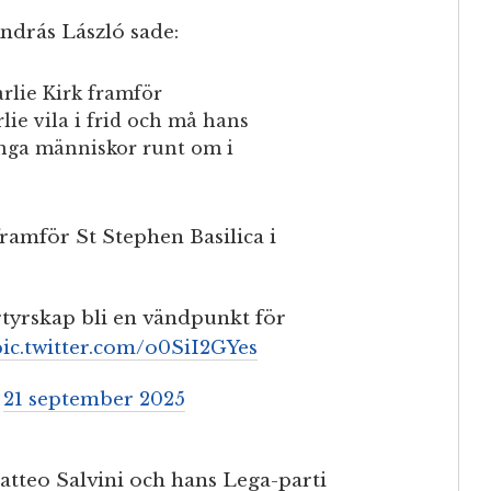
drás László sade:
rlie Kirk framför
lie vila i frid och må hans
nga människor runt om i
ramför St Stephen Basilica i
rtyrskap bli en vändpunkt för
pic.twitter.com/o0SiI2GYes
)
21 september 2025
atteo Salvini och hans Lega-parti