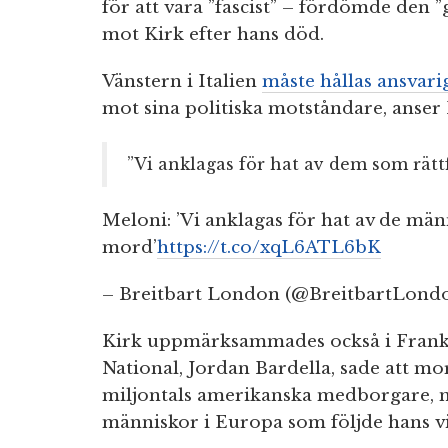
för att vara ”fascist” – fördömde den 
mot Kirk efter hans död.
Vänstern i Italien
måste hållas ansvari
mot sina politiska motståndare, anser
”Vi anklagas för hat av dem som rätt
Meloni: ’Vi anklagas för hat av de män
mord’
https://t.co/xqL6ATL6bK
– Breitbart London (@BreitbartLond
Kirk uppmärksammades också i Frank
National, Jordan Bardella, sade att mo
miljontals amerikanska medborgare, m
människor i Europa som följde hans vi