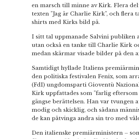
en marsch till minne av Kirk. Flera de
texten ”Jag är Charlie Kirk”, och flera
shirts med Kirks bild på.
I sitt tal uppmanade Salvini publiken a
utan också en tanke till Charlie Kirk 
medan skärmar visade bilder på den a
Samtidigt hyllade Italiens premiärmi
den politiska festivalen Fenix, som arra
(FdI) ungdomsparti Gioventù Nazional
Kirk uppfattades som ”farlig efterso
gängse berättelsen. Han var tvungen at
modig och skicklig, och sådana männ
de kan påtvinga andra sin tro med våld
Den italienske premiärministern – som