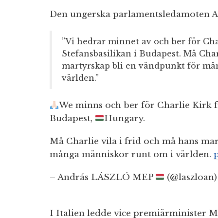
Den ungerska parlamentsledamoten An
”Vi hedrar minnet av och ber för Cha
Stefansbasilikan i Budapest. Må Char
martyrskap bli en vändpunkt för må
världen.”
We minns och ber för Charlie Kirk f
Budapest,
Hungary.
Må Charlie vila i frid och må hans ma
många människor runt om i världen.
– András LÁSZLÓ MEP
(@laszloan
I Italien ledde vice premiärminister M