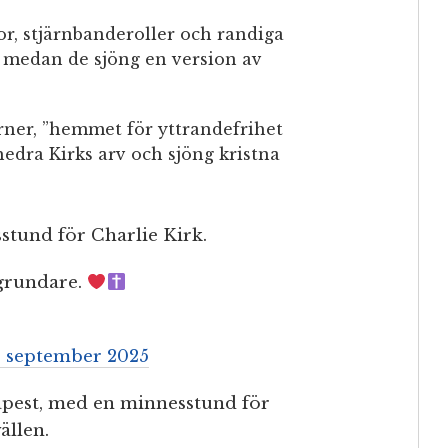
r, stjärnbanderoller och randiga
t medan de sjöng en version av
rner, ”hemmet för yttrandefrihet
 hedra Kirks arv och sjöng kristna
stund för Charlie Kirk.
 grundare.
1 september 2025
apest, med en minnesstund för
ällen.