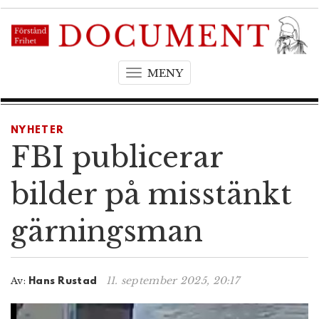
MENY
T
o
g
g
NYHETER
l
FBI publicerar
e
n
bilder på misstänkt
a
v
gärningsman
i
g
a
t
11. september 2025, 20:17
Av:
Hans Rustad
i
o