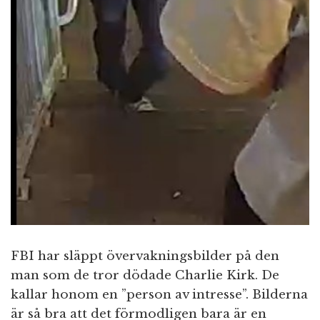
FBI har släppt övervakningsbilder på den
man som de tror dödade Charlie Kirk. De
kallar honom en ”person av intresse”. Bilderna
är så bra att det förmodligen bara är en