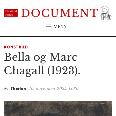
MENY
T
o
g
g
KONSTBILD
l
Bella og Marc
e
n
Chagall (1923).
a
v
i
16. november 2025, 18:30
Av:
Therion
g
a
t
i
o