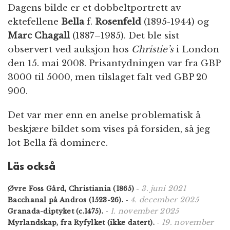
Dagens bilde er et dobbeltportrett av
ektefellene
Bella
f.
Rosenfeld
(1895-1944) og
Marc Chagall
(1887–1985). Det ble sist
observert ved auksjon hos
Christie’s
i London
den 15. mai 2008. Prisantydningen var fra GBP
3000 til 5000, men tilslaget falt ved GBP 20
900.
Det var mer enn en anelse problematisk å
beskjære bildet som vises på forsiden, så jeg
lot Bella få dominere.
Läs också
3. juni 2021
Øvre Foss Gård, Christiania (1865)
-
4. december 2025
Bacchanal på Andros (1523-26).
-
1. november 2025
Granada-diptyket (c.1475).
-
19. november
Myrlandskap, fra Ryfylket (ikke datert).
-