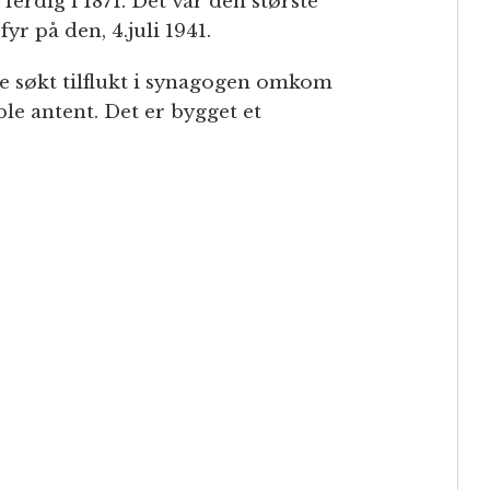
 ferdig i 1871. Det var den største
yr på den, 4.juli 1941.
de søkt tilflukt i synagogen omkom
ble antent. Det er bygget et