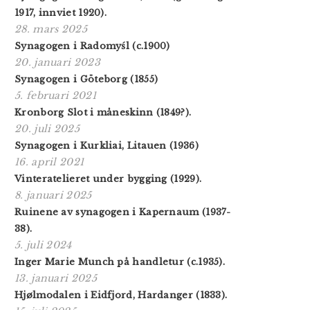
1917, innviet 1920).
28. mars 2025
Synagogen i Radomyśl (c.1900)
20. januari 2023
Synagogen i Göteborg (1855)
5. februari 2021
Kronborg Slot i måneskinn (1849?).
20. juli 2025
Synagogen i Kurkliai, Litauen (1936)
16. april 2021
Vinteratelieret under bygging (1929).
8. januari 2025
Ruinene av synagogen i Kapernaum (1937-
38).
5. juli 2024
Inger Marie Munch på handletur (c.1935).
13. januari 2025
Hjølmodalen i Eidfjord, Hardanger (1833).