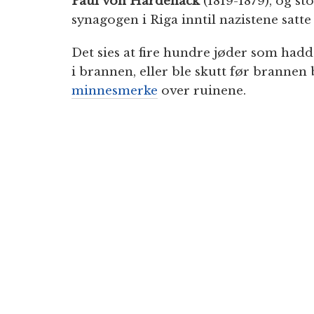
Paul von Hardenack
(1819-1879), og sto
synagogen i Riga inntil nazistene satte f
Det sies at fire hundre jøder som had
i brannen, eller ble skutt før brannen 
minnesmerke
over ruinene.