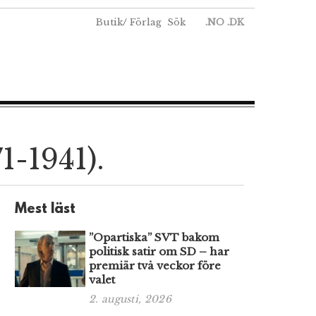
Butik
/
Förlag
Sök
.NO
.DK
1-1941).
Mest läst
”Opartiska” SVT bakom
politisk satir om SD – har
premiär två veckor före
valet
2. augusti, 2026