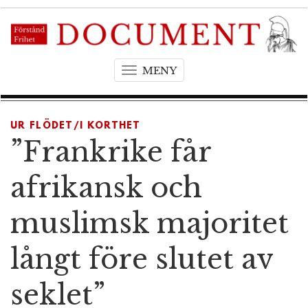
MENY
T
o
g
g
UR FLÖDET/I KORTHET
l
”Frankrike får
e
n
afrikansk och
a
v
muslimsk majoritet
i
g
långt före slutet av
a
t
seklet”
i
o