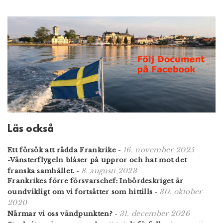
Läs också
16. november 2025
Ett försök att rädda Frankrike
-
-Vänsterflygeln blåser på uppror och hat mot det
8. augusti 2023
franska samhället.
-
Frankrikes förre försvarschef: Inbördeskriget är
30. oktober
oundvikligt om vi fortsätter som hittills
-
2020
31. december 2026
Närmar vi oss vändpunkten?
-