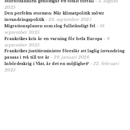
4. augusti
Storbritannien genomgår ett totalt förfall
-
2025
Den perfekta stormen: När klimatpolitik möter
26. september 2025
invandringspolitik
-
16.
Migrationsplanen som slog fullständigt fel
-
september 2025
9.
Frankrikes kris är en varning för hela Europa
-
september 2025
Frankrikes justitieminister föreslår att laglig invandring
29. januari 2026
pausas i två till tre år
-
22. februari
Inbördeskrig i Väst, är det en möjlighet?
-
2025