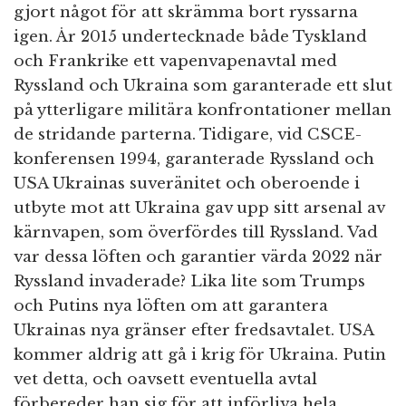
gjort något för att skrämma bort ryssarna
igen. År 2015 undertecknade både Tyskland
och Frankrike ett vapenvapenavtal med
Ryssland och Ukraina som garanterade ett slut
på ytterligare militära konfrontationer mellan
de stridande parterna. Tidigare, vid CSCE-
konferensen 1994, garanterade Ryssland och
USA Ukrainas suveränitet och oberoende i
utbyte mot att Ukraina gav upp sitt arsenal av
kärnvapen, som överfördes till Ryssland. Vad
var dessa löften och garantier värda 2022 när
Ryssland invaderade? Lika lite som Trumps
och Putins nya löften om att garantera
Ukrainas nya gränser efter fredsavtalet. USA
kommer aldrig att gå i krig för Ukraina. Putin
vet detta, och oavsett eventuella avtal
förbereder han sig för att införliva hela