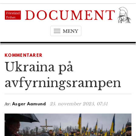
MENY
T
o
g
g
KOMMENTARER
l
Ukraina på
e
n
avfyrningsrampen
a
v
i
25. november 2025, 07:51
Av:
Asger Aamund
g
a
t
i
o