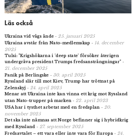
Läs också
25. januari 2025
Ukraina vid vägs ände
-
14. december
Ukraina avstår från Nato-medlemskap
-
2025
Tulsi: "Krigshökarna i 'deep state' försöker återigen
undergräva president Trumps fredsansträngningar"
-
21. december 2025
30. april 2025
Panik på Berlingske
-
Ryssland slår till mot Kiev, Trump har tröttnat på
24. april 2025
Zelenskyj
-
Menar att Ukraina inte kan vinna ett krig mot Ryssland
22. april 2023
utan Nato-trupper på marken
-
20.
USA har i tysthet arbetat med en fredsplan
-
november 2025
Det ska inte nämnas att Norge befinner sig i hybridkrig
27. september 2025
med Ryssland
-
24.
Fredsavtalet – ett vara eller inte vara för Europa
-