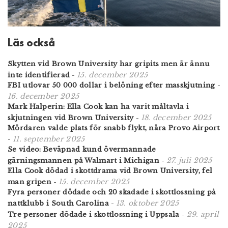
Läs också
Skytten vid Brown University har gripits men är ännu
15. december 2025
inte identifierad
-
FBI utlovar 50 000 dollar i belöning efter masskjutning
-
16. december 2025
Mark Halperin: Ella Cook kan ha varit måltavla i
18. december 2025
skjutningen vid Brown University
-
Mördaren valde plats för snabb flykt, nära Provo Airport
11. september 2025
-
Se video: Beväpnad kund övermannade
27. juli 2025
gärningsmannen på Walmart i Michigan
-
Ella Cook dödad i skottdrama vid Brown University, fel
15. december 2025
man gripen
-
Fyra personer dödade och 20 skadade i skottlossning på
13. oktober 2025
nattklubb i South Carolina
-
29. april
Tre personer dödade i skottlossning i Uppsala
-
2025