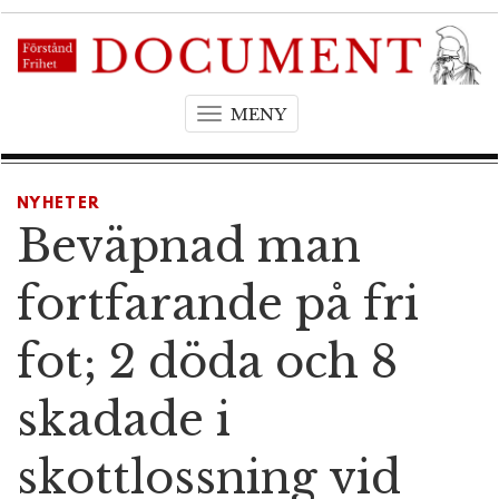
MENY
T
o
g
g
NYHETER
l
Beväpnad man
e
n
fortfarande på fri
a
v
fot; 2 döda och 8
i
g
skadade i
a
t
skottlossning vid
i
o