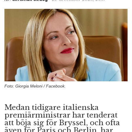
n
Foto: Giorgia Meloni / Facebook.
Medan tidigare italienska
premiärministrar har tenderat
att böja sig för Bryssel, och ofta
även för Paris och Berlin, har