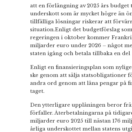
att en förlängning av 2025 års budget t
underskott som är mycket högre än ön
tillfälliga lösningar riskerar att förvär
situation.Enligt det budgetförslag som
regeringen i oktober kommer Frankrik
miljarder euro under 2026 – något mer
staten igång och betala tillbaka en del 
Enligt en finansieringsplan som nylig
ske genom att sälja statsobligationer 
andra ord genom att låna pengar på fi
taget.
Den ytterligare upplåningen beror främ
förfaller. Återbetalningarna på tidiga
miljarder euro 2025 till nästan 176 mi
årliga underskottet mellan statens utgi