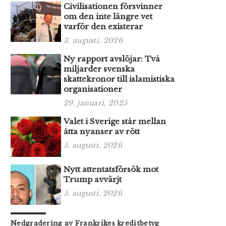
Civilisationen försvinner
om den inte längre vet
varför den existerar
3. augusti, 2026
Ny rapport avslöjar: Två
miljarder svenska
skattekronor till islamistiska
organisationer
29. januari, 2025
Valet i Sverige står mellan
åtta nyanser av rött
5. augusti, 2026
Nytt attentatsförsök mot
Trump avvärjt
5. augusti, 2026
Nedgradering av Frankrikes kreditbetyg