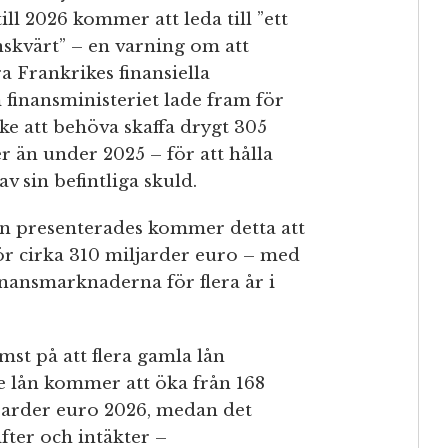
ill 2026 kommer att leda till ”ett
skvärt” – en varning om att
ra Frankrikes finansiella
 finansministeriet lade fram för
e att behöva skaffa drygt 305
 än under 2025 – för att hålla
av sin befintliga skuld.
en presenterades kommer detta att
för cirka 310 miljarder euro – med
nansmarknaderna för flera år i
st på att flera gamla lån
re lån kommer att öka från 168
ljarder euro 2026, medan det
fter och intäkter –