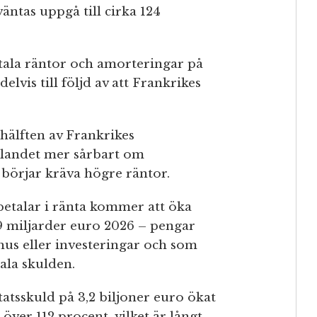
ntas uppgå till cirka 124
tala räntor och amorteringar på
elvis till följd av att Frankrikes
hälften av Frankrikes
r landet mer sårbart om
börjar kräva högre räntor.
betalar i ränta kommer att öka
59 miljarder euro 2026 – pengar
khus eller investeringar och som
tala skulden.
atsskuld på 3,2 biljoner euro ökat
 över 112 procent, vilket är långt