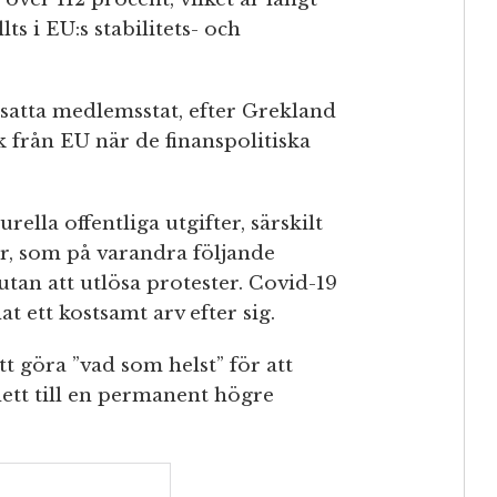
ts i EU:s stabilitets- och
dsatta medlemsstat, efter Grekland
ck från EU när de finanspolitiska
ella offentliga utgifter, särskilt
er, som på varandra följande
tan att utlösa protester. Covid-19
 ett kostsamt arv efter sig.
 göra ”vad som helst” för att
lett till en permanent högre