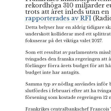
rekordhöga 310 miljarder 
trots att året inleds utan e
rapporterades av RFI
(Radio
Detta belyser hur en aldrig tidigare s
underskott kolliderar med ett splittr
fokuserar på det viktiga valet 2027.
Som ett resultat av parlamentets miss
tvingades den franska regeringen att 
förlänger förra årets budget för att hå
budget inte har antagits.
Samma typ av nödlag användes inför b
slutfördes i februari efter att ha tvin
försening som kostade regeringen 12 m
Frankrikes centralbankschef Francois 