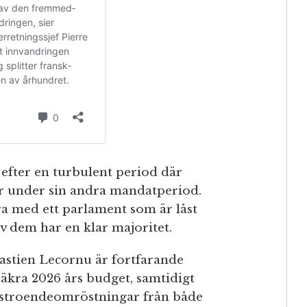
fter en turbulent period där
r under sin andra mandatperiod.
era med ett parlament som är låst
av dem har en klar majoritet.
stien Lecornu är fortfarande
säkra 2026 års budget, samtidigt
stroendeomröstningar från både