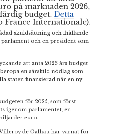
euro på marknaden 2026,
n färdig budget.
Detta
 France Internationale).
kådad skuldsättning och ihållande
at parlament och en president som
lyckande att anta 2026 års budget
åberopa en särskild nödlag som
lla staten finansierad när en ny
udgeten för 2025, som först
gats igenom parlamentet, en
iljarder euro.
Villeroy de Galhau har varnat för