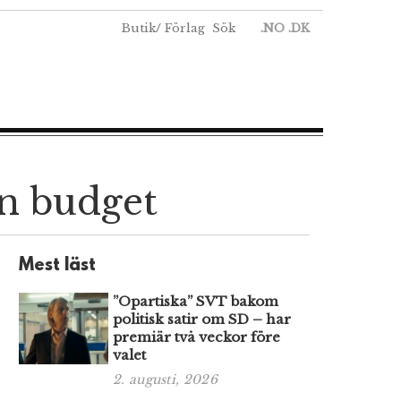
Butik
/
Förlag
Sök
.NO
.DK
an budget
Mest läst
”Opartiska” SVT bakom
politisk satir om SD – har
premiär två veckor före
valet
2. augusti, 2026