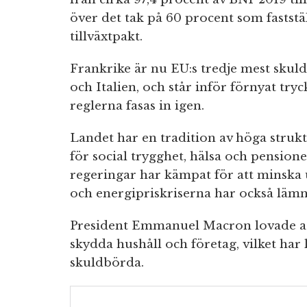
över det tak på 60 procent som fastställ
tillväxtpakt.
Frankrike är nu EU:s tredje mest skul
och Italien, och står inför förnyat try
reglerna fasas in igen.
Landet har en tradition av höga struktur
för social trygghet, hälsa och pension
regeringar har kämpat för att minska u
och energipriskriserna har också lämnat
President Emmanuel Macron lovade att
skydda hushåll och företag, vilket har 
skuldbörda.