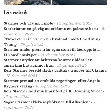
Läs också
18. september 2025
Starmer och Trump i möte
-
21.
Storbritannien på väg att erkänna en palestinsk stat
-
september 2025
"Two-Teir Keir" var en blek vålnad i mötet med kung
29. juli 2025
Trump
-
Starmer under press från egna som vill återupprätta
21. december 2025
EU-medlemskapet
-
Starmer antyder att britterna kommer bidra i en
31. januari 2026
amerikansk attack mot Iran
-
Keir Starmer beredd skicka brittiska trupper till Ukraina
17. februari 2025
-
Starmer pressad att ombilda regeringen efter Angela
6. september 2025
Rayners avgång
-
Keir Starmer höll muslimsk fest på 10 Downing Street
-
16. mars 2025
16.
Vågar Starmer skicka asylsökande till Albanien?
-
september 2024