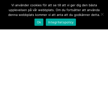
Vi använder cookies för att se till att vi ger dig den bästa
upplevelsen på vår webbplats. Om du fortsätter att använda
denna webbplats kommer vi att anta att du godkänner detta.
Ok
Integritetspolicy
Kontakt/tips oss
Om oss
Document.se
Första sidan
·
Nyheter
·
Kommentarer
·
Utrikes
·