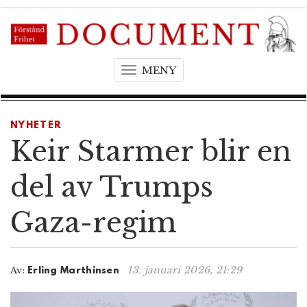
MENY
T
o
g
g
NYHETER
l
Keir Starmer blir en
e
n
del av Trumps
a
v
Gaza-regim
i
g
a
t
13. januari 2026, 21:29
Av:
Erling Marthinsen
i
o