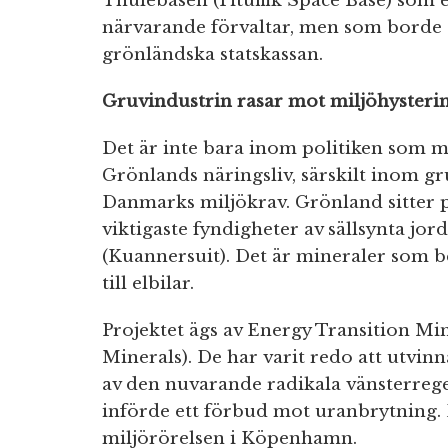
Thulebasen (Pituffik Space Base) som
närvarande förvaltar, men som borde g
grönländska statskassan.
Gruvindustrin rasar mot miljöhysteri
Det är inte bara inom politiken som m
Grönlands näringsliv, särskilt inom gr
Danmarks miljökrav. Grönland sitter 
viktigaste fyndigheter av sällsynta jor
(Kuannersuit). Det är mineraler som be
till elbilar.
Projektet ägs av Energy Transition Mi
Minerals). De har varit redo att utvi
av den nuvarande radikala vänsterreger
införde ett förbud mot uranbrytning. 
miljörörelsen i Köpenhamn.