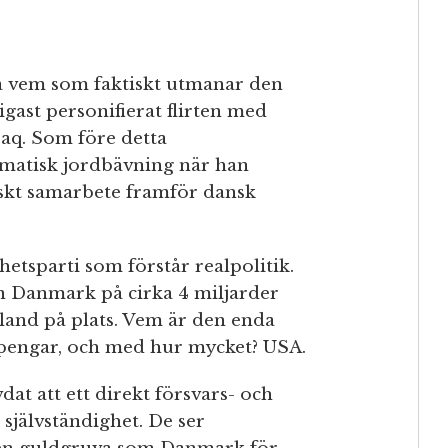
 på vem som faktiskt utmanar den
ast personifierat flirten med
raq. Som före detta
omatisk jordbävning när han
skt samarbete framför dansk
hetsparti som förstår realpolitik.
ån Danmark på cirka 4 miljarder
land på plats. Vem är den enda
a pengar, och med hur mycket? USA.
at att ett direkt försvars- och
självständighet. De ser