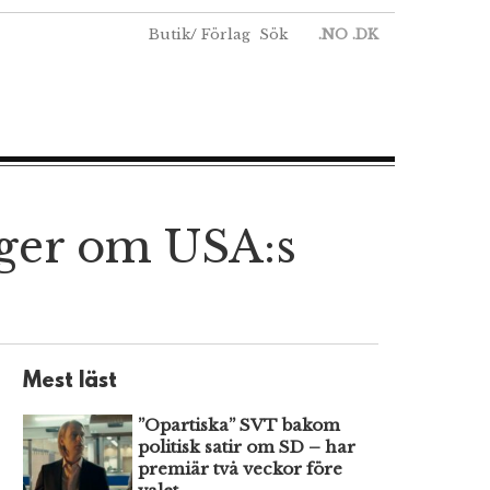
Butik
/
Förlag
Sök
.NO
.DK
uger om USA:s
Mest läst
”Opartiska” SVT bakom
politisk satir om SD – har
premiär två veckor före