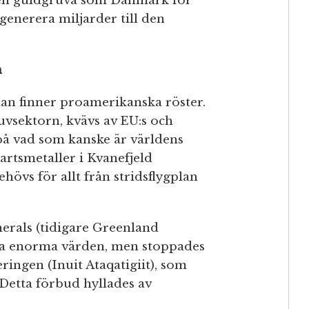
 en guldgruva som Danmark för
enerera miljarder till den
n
an finner proamerikanska röster.
uvsektorn, kvävs av EU:s och
på vad som kanske är världens
dartsmetaller i Kvanefjeld
hövs för allt från stridsflygplan
nerals (tidigare Greenland
nna enorma värden, men stoppades
ingen (Inuit Ataqatigiit), som
Detta förbud hyllades av