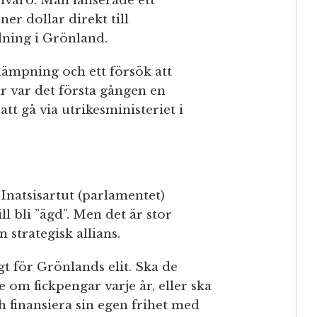
ånvaro. Man lanserade ett
er dollar direkt till
dning i Grönland.
lämpning och ett försök att
r var det första gången en
tt gå via utrikesministeriet i
natsisartut (parlamentet)
ll bli ”ägd”. Men det är stor
n strategisk allians.
gt för Grönlands elit. Ska de
 om fickpengar varje år, eller ska
ch finansiera sin egen frihet med