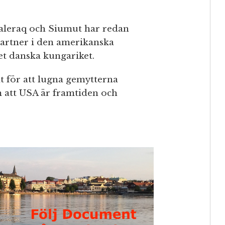
Naleraq och Siumut har redan
 partner i den amerikanska
det danska kungariket.
t för att lugna gemytterna
m att USA är framtiden och