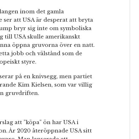
falangen inom det gamla
 ser att USA är desperat att bryta
ump bryr sig inte om symboliska
 till USA skulle amerikanskt
unna öppna gruvorna över en natt.
etta jobb och välstånd som de
peiskt styre.
serar på en knivsegg, men partiet
rande Kim Kielsen, som var villig
ån gruvdriften.
lag att ”köpa” ön har USA i
sition. År 2020 återöppnade USA sitt