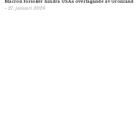
Macron försöker hindra USA:s övertagande av Grönland
21. januari 2026
-