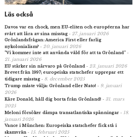
Läs också
Davos var en chock, men EU-eliten och européerna har
27. januari 2026
svårt att lära av sina misstag
-
Grönlandsfrågan: America First eller farlig
20. januari 2026
nykolonialism?
-
"Vi kommer inte att använda våld för att ta Grönland"
-
21. januari 2026
23. januari 2026
EU stärker sin närvaro på Grönland
-
Brevet från 1997; europeiska statschefer upprepar ett
8. december 2025
tidigare misstag
-
9. januari
Trump måste välja: Grönland eller Nato!
-
2026
31. mars
Käre Donald, håll dig borta från Grönland!
-
2025
18.
Meloni försöker dämpa transatlantiska spänningar
-
januari 2026
Vance i München: Europeiska statschefer fick stå i
15. februari 2025
skamvrån
-