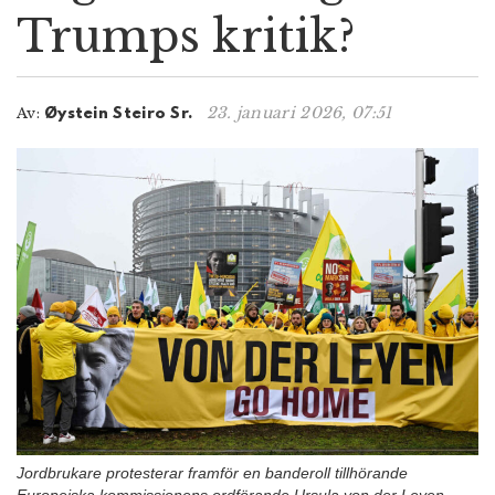
Trumps kritik?
n
23. januari 2026, 07:51
Av:
Øystein Steiro Sr.
Jordbrukare protesterar framför en banderoll tillhörande