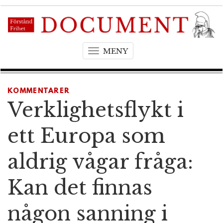
MENY
T
o
g
g
KOMMENTARER
l
Verklighetsflykt i
e
n
ett Europa som
a
v
aldrig vågar fråga:
i
g
Kan det finnas
a
t
någon sanning i
i
o