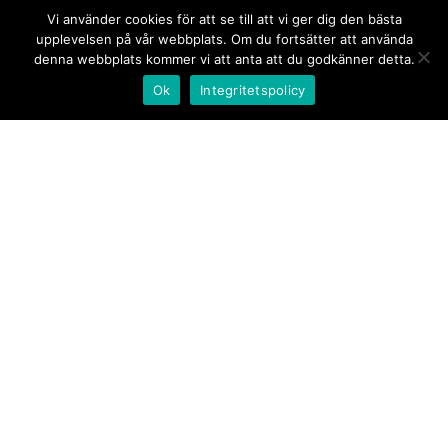
Vi använder cookies för att se till att vi ger dig den bästa
upplevelsen på vår webbplats. Om du fortsätter att använda
denna webbplats kommer vi att anta att du godkänner detta.
Ok
Integritetspolicy
Kontakt/tips oss
Om oss
Document.se
Första sidan
·
Nyheter
·
Kommentarer
·
Utrikes
·