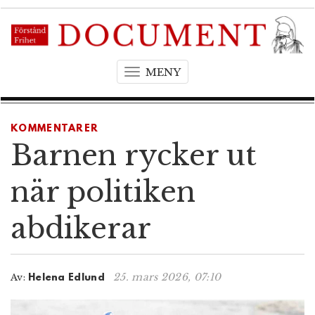
MENY
T
o
g
g
KOMMENTARER
l
Barnen rycker ut
e
n
när politiken
a
v
abdikerar
i
g
a
t
25. mars 2026, 07:10
Av:
Helena Edlund
i
o