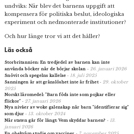
undviks: När blev det barnens uppgift att
kompensera för politiska beslut, ideologiska
experiment och nedmonterade institutioner?
Och hur länge tror vi att det håller?
Läs också
Storbritannien: En tredjedel av barnen kan inte
26. januari 2026
använda böcker när de börjar skolan
-
18. juli 2025
Snövit och spegelns kallelse
-
29. oktober
Sanningen är att gränslöshet inte är frihet
-
2025
Norskt läromedel: "Barn föds inte som pojkar eller
27. januari 2026
flickor"
-
Nya nivåer av woke galenskap när barn "identifierar sig"
13. oktober 2024
som djur
-
13.
När staten går för långt: Vem skyddar barnen?
-
januari 2026
7. november 2025
En obekväm studie om vacciner
-