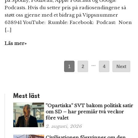
på Spotify, PodBean, Apple Podcasts og Google
Podcasts. Hvis du setter pris på radiosendingene så
støtt oss gjerne med et bidrag på Vippsnummer
638941 YouTube: Rumble: Facebook: Podcast: Noen
[…]
Läs mer»
…
1
2
4
Next
Mest läst
”Opartiska” SVT bakom politisk satir
om SD – har premiär två veckor
före valet
2. augusti, 2026
Civilisationen försvinner om den