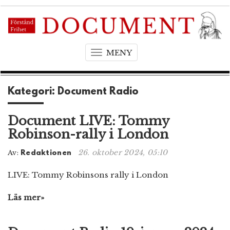
MENY
T
o
g
Kategori: Document Radio
g
l
e
Document LIVE: Tommy
n
Robinson-rally i London
a
26. oktober 2024, 05:10
v
Av:
Redaktionen
i
LIVE: Tommy Robinsons rally i London
g
a
Läs mer»
t
i
o