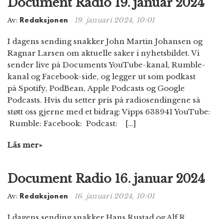
Document Radio 19. januar 2024
n
19. januari 2024, 10:01
Av:
Redaksjonen
I dagens sending snakker John Martin Johansen og
Ragnar Larsen om aktuelle saker i nyhetsbildet. Vi
sender live på Documents YouTube-kanal, Rumble-
kanal og Facebook-side, og legger ut som podkast
på Spotify, PodBean, Apple Podcasts og Google
Podcasts. Hvis du setter pris på radiosendingene så
støtt oss gjerne med et bidrag: Vipps 638941 YouTube:
Rumble: Facebook: Podcast: […]
Läs mer»
Document Radio 16. januar 2024
16. januari 2024, 10:01
Av:
Redaksjonen
I dagens sending snakker Hans Rustad og Alf R.