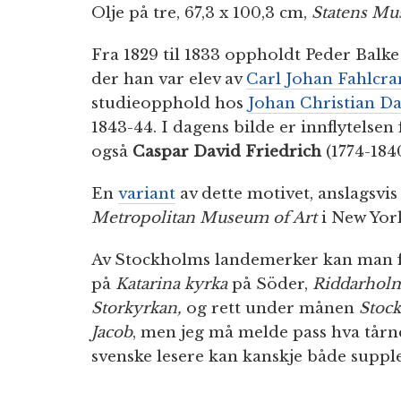
Olje på tre, 67,3 x 100,3 cm,
Statens Mu
Fra 1829 til 1833 oppholdt Peder Balke
der han var elev av
Carl Johan Fahlcra
studieopphold hos
Johan Christian Da
1843-44. I dagens bilde er innflytelse
også
Caspar David Friedrich
(1774-1840
En
variant
av dette motivet, anslagsvis d
Metropolitan Museum of Art
i New Yor
Av Stockholms landemerker kan man fr
på
Katarina kyrka
på Söder,
Riddarholm
Storkyrkan,
og rett under månen
Stock
Jacob
, men jeg må melde pass hva tårne
svenske lesere kan kanskje både suppl