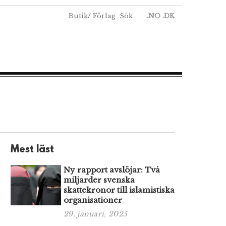
Butik
/
Förlag
Sök
.NO
.DK
Mest läst
Ny rapport avslöjar: Två
miljarder svenska
skattekronor till islamistiska
organisationer
29. januari, 2025