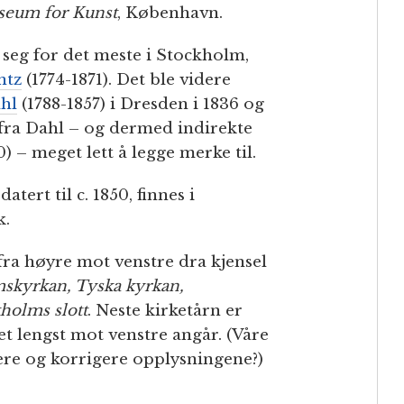
seum for Kunst
, København.
 seg for det meste i Stockholm,
ntz
(1774-1871). Det ble videre
hl
(1788-1857) i Dresden i 1836 og
n fra Dahl – og dermed indirekte
) – meget lett å legge merke til.
atert til c. 1850, finnes i
k.
a høyre mot venstre dra kjensel
skyrkan, Tyska kyrkan,
holms slott
. Neste kirketårn er
t lengst mot venstre angår. (Våre
ere og korrigere opplysningene?)