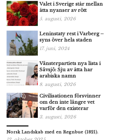
Valet i Sverige står mellan
åtta nyanser av rött
5. augusti, 2026
Leninstaty rest i Varberg –
syns över hela staden
17. juni, 2024
Vänsterpartiets nya lista i
Sävsjö: Sju av åtta har
arabiska namn
8. augusti, 2026
Civilisationen försvinner
om den inte längre vet
varför den existerar
3. augusti, 2026
Norsk Landskab med en Regnbue (1821).
12. oktober 2025