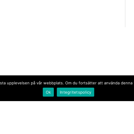
n bästa upplevelsen på vår webbplats. Om du fortsätter att använda denn
Ok
Integritetspolicy