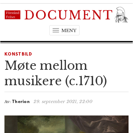
MENY
T
o
g
g
KONSTBILD
l
Møte mellom
e
n
musikere (c.1710)
a
v
i
29. september 2021, 22:00
Av:
Therion
g
a
t
i
o