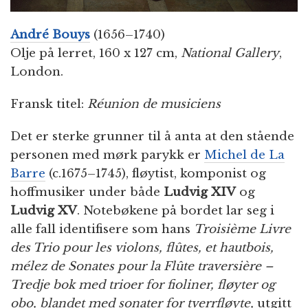
André Bouys
(1656–1740)
Olje på lerret, 160 x 127 cm,
National Gallery
,
London.
Fransk titel:
Réunion de musiciens
Det er sterke grunner til å anta at den stående
personen med mørk parykk er
Michel de La
Barre
(c.1675–1745), fløytist, komponist og
hoffmusiker under både
Ludvig XIV
og
Ludvig XV
. Notebøkene på bordet lar seg i
alle fall identifisere som hans
Troisième Livre
des Trio pour les violons, flûtes, et hautbois,
mélez de Sonates pour la Flûte traversière –
Tredje bok med trioer for fioliner, fløyter og
obo, blandet med sonater for tverrfløyte,
utgitt