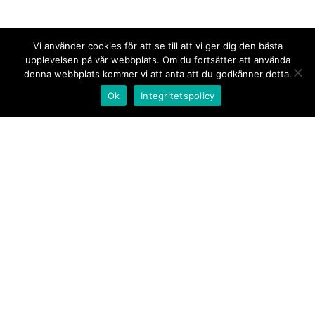
Vi använder cookies för att se till att vi ger dig den bästa
upplevelsen på vår webbplats. Om du fortsätter att använda
denna webbplats kommer vi att anta att du godkänner detta.
Ok
Integritetspolicy
Kontakt/tips oss
Om oss
Document.se