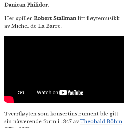
Danican Philidor.
Her spiller
Robert Stallman
litt fløytemusikk
av Michel de La Barre.
Tverrfløyten som konsertinstrument ble gitt
sin nåværende form i 1847 av
Theobald Böhm