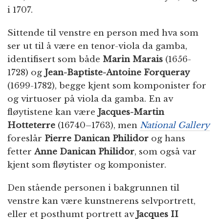
i 1707.
Sittende til venstre en person med hva som
ser ut til å være en tenor-viola da gamba,
identifisert som både
Marin Marais
(1656-
1728) og
Jean-Baptiste-Antoine Forqueray
(1699-1782), begge kjent som komponister for
og virtuoser på viola da gamba. En av
fløytistene kan være
Jacques-Martin
Hotteterre
(16740–1763), men
National Gallery
foreslår
Pierre Danican Philidor
og hans
fetter
Anne Danican Philidor
, som også var
kjent som fløytister og komponister.
Den stående personen i bakgrunnen til
venstre kan være kunstnerens selvportrett,
eller et posthumt portrett av
Jacques II