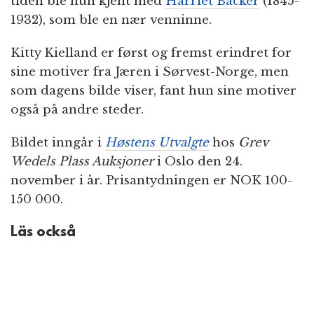
tiden ble hun kjent med
Harriet Backer
(1845-
1932), som ble en nær venninne.
Kitty Kielland er først og fremst erindret for
sine motiver fra Jæren i Sørvest-Norge, men
som dagens bilde viser, fant hun sine motiver
også på andre steder.
Bildet inngår i
Høstens Utvalgte
hos
Grev
Wedels Plass Auksjoner
i Oslo den 24.
november i år. Prisantydningen er NOK 100-
150 000.
Läs också