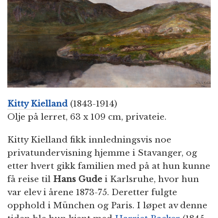
n
Kitty Kielland
(1843-1914)
Olje på lerret, 63 x 109 cm, privateie.
Kitty Kielland fikk innledningsvis noe
privatundervisning hjemme i Stavanger, og
etter hvert gikk familien med på at hun kunne
få reise til
Hans Gude
i Karlsruhe, hvor hun
var elev i årene 1873-75. Deretter fulgte
opphold i München og Paris. I løpet av denne